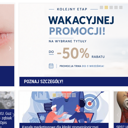
POZNAJ SZCZEGÓŁY!
U. Guz
 zębiak
Opis
u
Kanały marketingowe dla kliniki stomatologicznej
SPECJA