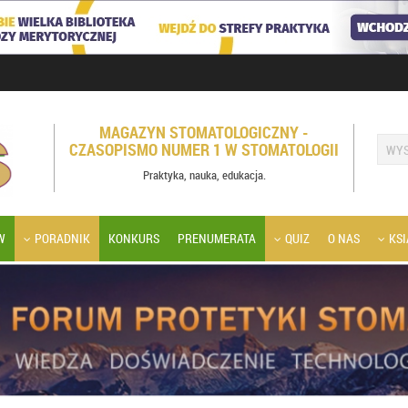
MAGAZYN STOMATOLOGICZNY -
CZASOPISMO NUMER 1 W STOMATOLOGII
Praktyka, nauka, edukacja.
W
PORADNIK
KONKURS
PRENUMERATA
QUIZ
O NAS
KSI