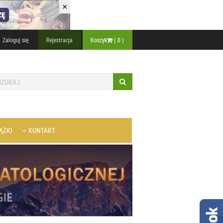
×
Zaloguj się
Rejestracja
Koszyk
(
0
)
ĄŻKI
KONTAKT