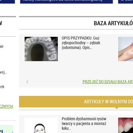
W
BAZA ARTYKUŁ
OPIS PRZYPADKU. Guz
zębopochodny – zębiak
ie
(odontoma). Opis…
wej…
PRZEJDŹ DO DZIAŁU BAZA A
rek
ARTYKUŁY W WOLNYM DO
ICZNYCH
Problem dysharmonii rysów
twarzy u pacjenta a montaż
łuku…