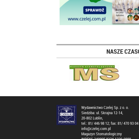
NASZE CZAS
Wydawnictwo Czelej Sp. z o. o.
Siedziba: ul. Skrajna 12-14,
20-802 Lublin,
tel.: 81/ 446 98 12; fax: 81/ 470 93 04
info@czelej.com.pl
Magazyn Stomatologiczny