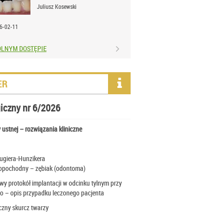
Juliusz Kosewski
6-02-11
OLNYM DOSTĘPIE
ER
iczny nr 6/2026
ustnej – rozwiązania kliniczne
ugiera-Hunzikera
pochodny – zębiak (odontoma)
 protokół implantacji w odcinku tylnym przy
go – opis przypadku leczonego pacjenta
zny skurcz twarzy