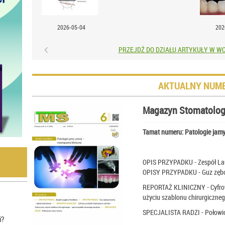
2026-05-04
202
PRZEJDŹ DO DZIAŁU ARTYKUŁY W W
AKTUALNY NUM
Magazyn Stomatolog
Tamat numeru: Patologie jamy 
OPIS PRZYPADKU - Zespół La
OPISY PRZYPADKU - Guz zębo
REPORTAŻ KLINICZNY - Cyfrowy
użyciu szablonu chirurgiczne
SPECJALISTA RADZI - Połowic
i?