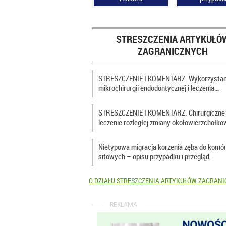
STRESZCZENIA ARTYKUŁÓ
ZAGRANICZNYCH
STRESZCZENIE I KOMENTARZ. Wykorzystan
mikrochirurgii endodontycznej i leczenia…
STRESZCZENIE I KOMENTARZ. Chirurgiczne
leczenie rozległej zmiany okołowierzchołko
Nietypowa migracja korzenia zęba do komó
sitowych – opisu przypadku i przegląd…
PRZEJDŹ DO DZIAŁU STRESZCZENIA ARTYKUŁÓW ZAGRAN
REKLAMA