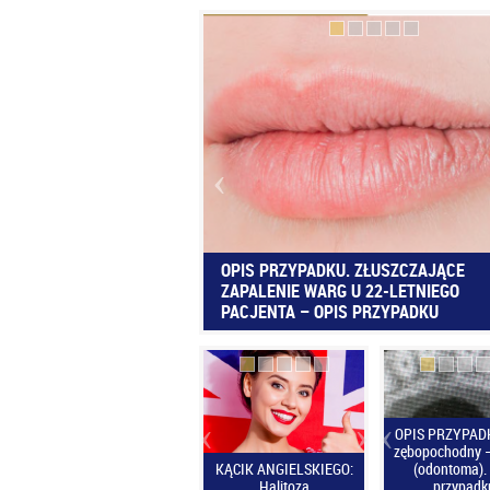
OPIS PRZYPADKU. ZŁUSZCZAJĄCE
ZAPALENIE WARG U 22-LETNIEGO
PACJENTA – OPIS PRZYPADKU
OPIS PRZYPADK
zębopochodny –
KĄCIK ANGIELSKIEGO:
(odontoma). 
Halitoza
przypadk