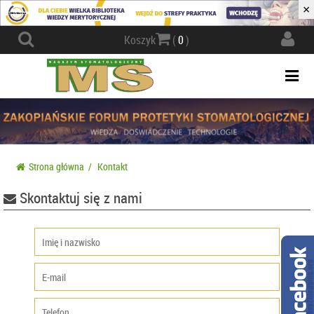
×
Actio
Koszyk
(
0
)
navig
Togg
navi
Strona główna
/
Kontakt
Skontaktuj się z nami