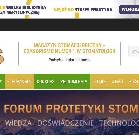
MAGAZYN STOMATOLOGICZNY -
CZASOPISMO NUMER 1 W STOMATOLOGII
Praktyka, nauka, edukacja.
W
PORADNIK
KONKURS
PRENUMERATA
QUIZ
O NAS
KSI