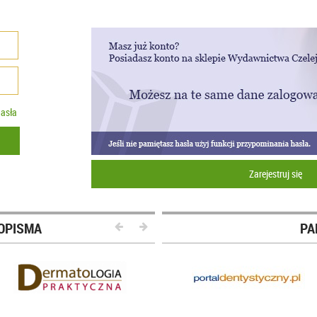
asła
Zarejestruj się
OPISMA
PA