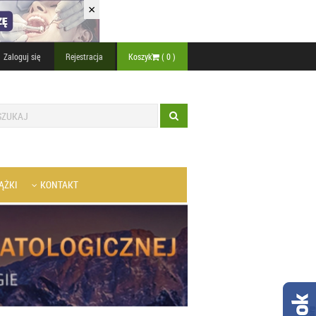
×
Zaloguj się
Rejestracja
Koszyk
(
0
)
ĄŻKI
KONTAKT