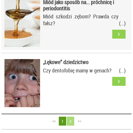
Miód jako sposób na... próchnicę i
periodontitis
Miód szkodzi zębom? Prawda czy
fałsz?
„Lękowe” dziedzictwo
Czy dentofobię mamy w genach?
1
2