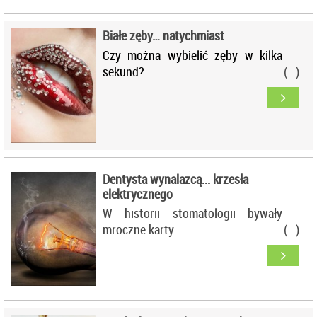
On studia stomatologiczne w 1950
r. w Akademii Medycznej w
Białe zęby… natychmiast
Poznaniu, studiując jednocześnie w
Czy można wybielić zęby w kilka
Poznańskiej Wyższej Szkole
sekund?
Plastycznej. Po studiach pracował
kilka lat w AM w Poznaniu jako
młodszy asystent w Zakładzie
Chirurgii Stomatologicznej u prof.
Laknera i godzinowo w Zakładzie
Protetyki u prof. Sarazina.
Dentysta wynalazcą... krzesła
elektrycznego
W historii stomatologii bywały
mroczne karty...