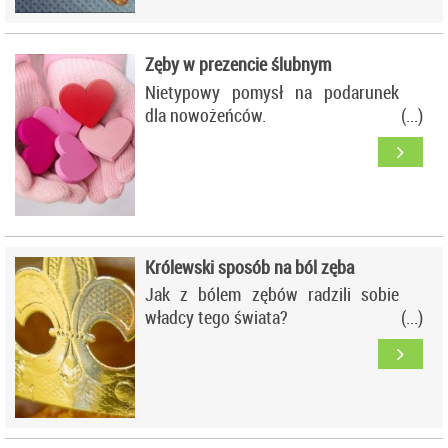
Zęby w prezencie ślubnym
Nietypowy pomysł na podarunek
dla nowożeńców.
Królewski sposób na ból zęba
Jak z bólem zębów radzili sobie
władcy tego świata?