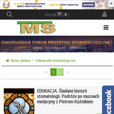
×
Actio
Koszyk
(
0
)
navig
Togg
navi
Strona główna
/
Ciekawostki stomatologiczne
1
2
EDUKACJA. Śladami historii
stomatologii. Podróże po muzeach
medycyny z Piotrem Kuźnikiem