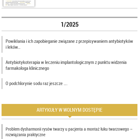
1/2025
Powikłania i ich zapobieganie związane z przepisywaniem antybiotyków
i leków…
Antybiotykoterapia w leczeniu implantologicznym z punktu widzenia
farmakologa klinicznego
O podchlorynie sodu raz jeszcze ….
ARTYKUŁY W WOLNYM DOSTĘPIE
Problem dysharmonii rysów twarzy u pacjenta a montaż łuku twarzowego –
rozwiązania praktyczne