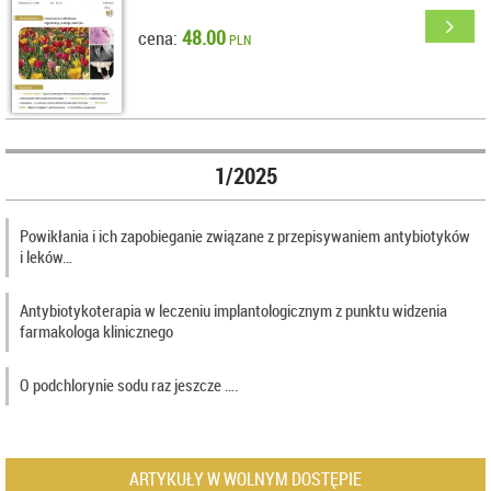
48.00
cena:
PLN
1/2025
Powikłania i ich zapobieganie związane z przepisywaniem antybiotyków
i leków…
Antybiotykoterapia w leczeniu implantologicznym z punktu widzenia
farmakologa klinicznego
O podchlorynie sodu raz jeszcze ….
ARTYKUŁY W WOLNYM DOSTĘPIE