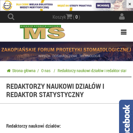
×
Actio
Koszyk
(
0
)
navig
Togg
navi
Strona główna
/
O nas
/
Redaktorzy naukowi działów i redaktor statyst
REDAKTORZY NAUKOWI DZIAŁÓW I
REDAKTOR STATYSTYCZNY
Redaktorzy naukowi działów: