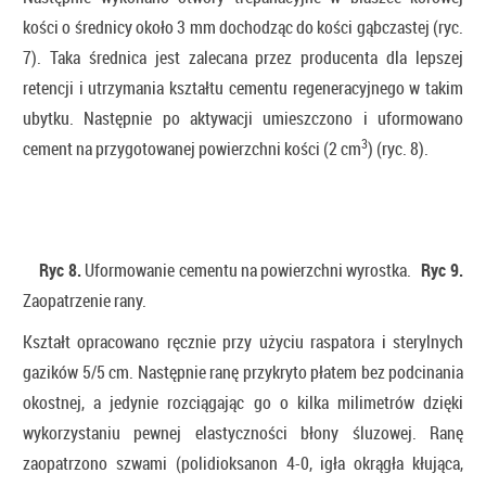
kości o średnicy około 3 mm dochodząc do kości gąbczastej (ryc.
7). Taka średnica jest zalecana przez producenta dla lepszej
retencji i utrzymania kształtu cementu regeneracyjnego w takim
ubytku. Następnie po aktywacji umieszczono i uformowano
3
cement na przygotowanej powierzchni kości (2 cm
) (ryc. 8).
Ryc 8.
Uformowanie cementu na powierzchni wyrostka.
Ryc 9.
Zaopatrzenie rany.
Kształt opracowano ręcznie przy użyciu raspatora i sterylnych
gazików 5/5 cm. Następnie ranę przykryto płatem bez podcinania
okostnej, a jedynie rozciągając go o kilka milimetrów dzięki
wykorzystaniu pewnej elastyczności błony śluzowej. Ranę
zaopatrzono szwami (polidioksanon 4-0, igła okrągła kłująca,