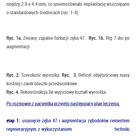
między 2.8 a 4.4 mm, co uniemożliwiało implantację wszczepami
o standardowych średnicach (ryc. 1-4).
Ryc. 1a.
Zmiany zapalne furkacji zęba 47.
Ryc. 1b.
Rtg 7 dni po
augmentacji.
Ryc. 2.
Szerokość wyrostka.
Ryc. 3.
Deficyt objętościowy masy
kostnej i zanik blaszki przedsionkowe.
Ryc. 4.
Rekonstrukcja 3d-wyjsciowy kształt wyrostka.
Po rozmowie z pacjentką przyjęto następujący plan leczenia:
etap 1:
usunięcie zęba 47 i augmentacja zębodołów cementem
regeneracyjnym z wykorzystaniem techniki