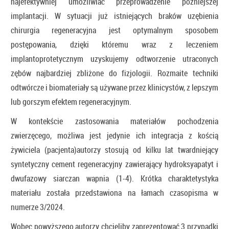
najefektywniej umożliwiać przeprowadzenie późniejszej
implantacji. W sytuacji już istniejących braków uzębienia
chirurgia regeneracyjna jest optymalnym sposobem
postępowania, dzięki któremu wraz z leczeniem
implantoprotetycznym uzyskujemy odtworzenie utraconych
zębów najbardziej zbliżone do fizjologii. Rozmaite techniki
odtwórcze i biomateriały są używane przez klinicystów, z lepszym
lub gorszym efektem regeneracyjnym.
W kontekście zastosowania materiałów pochodzenia
zwierzęcego, możliwa jest jedynie ich integracja z kością
żywiciela (pacjenta)autorzy stosują od kilku lat twardniejący
syntetyczny cement regeneracyjny zawierający hydroksyapatyt i
dwufazowy siarczan wapnia (1-4). Krótka charaktetystyka
materiału została przedstawiona na łamach czasopisma w
numerze 3/2024.
Wobec powyższego autorzy chcieliby zaprezentować 3 przypadki