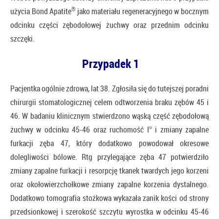
®
użycia Bond Apatite
jako materiału regeneracyjnego w bocznym
odcinku części zębodołowej żuchwy oraz przednim odcinku
szczęki.
Przypadek 1
Pacjentka ogólnie zdrowa, lat 38. Zgłosiła się do tutejszej poradni
chirurgii stomatologicznej celem odtworzenia braku zębów 45 i
46. W badaniu klinicznym stwierdzono wąską część zębodołową
żuchwy w odcinku 45-46 oraz ruchomość Iº i zmiany zapalne
furkacji zęba 47, który dodatkowo powodował okresowe
dolegliwości bólowe. Rtg przylegające zęba 47 potwierdziło
zmiany zapalne furkacji i resorpcję tkanek twardych jego korzeni
oraz okołowierzchołkowe zmiany zapalne korzenia dystalnego.
Dodatkowo tomografia stożkowa wykazała zanik kości od strony
przedsionkowej i szerokość szczytu wyrostka w odcinku 45-46