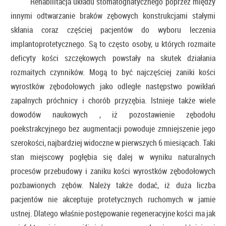
Rehabilitacja układu stomatognatycznego poprzez między
innymi odtwarzanie braków zębowych konstrukcjami stałymi
skłania coraz częściej pacjentów do wyboru leczenia
implantoprotetycznego. Są to często osoby, u których rozmaite
deficyty kości szczękowych powstały na skutek działania
rozmaitych czynników. Mogą to być najczęściej zaniki kości
wyrostków zębodołowych jako odległe następstwo powikłań
zapalnych próchnicy i chorób przyzębia. Istnieje także wiele
dowodów naukowych , iż pozostawienie zębodołu
poekstrakcyjnego bez augmentacji powoduje zmniejszenie jego
szerokości, najbardziej widoczne w pierwszych 6 miesiącach. Taki
stan miejscowy pogłębia się dalej w wyniku naturalnych
procesów przebudowy i zaniku kości wyrostków zębodołowych
pozbawionych zębów. Należy także dodać, iż duża liczba
pacjentów nie akceptuje protetycznych ruchomych w jamie
ustnej. Dlatego właśnie postępowanie regeneracyjne kości ma jak