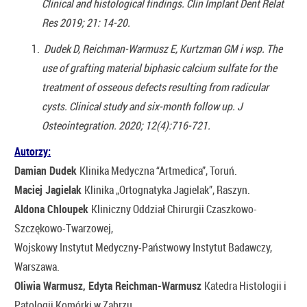
Clinical and histological findings. Clin Implant Dent Relat
Res 2019; 21: 14-20.
Dudek D, Reichman-Warmusz E, Kurtzman GM i wsp. The
use of grafting material biphasic calcium sulfate for the
treatment of osseous defects resulting from radicular
cysts. Clinical study and six-month follow up. J
Osteointegration. 2020; 12(4):716-721.
Autorzy:
Damian Dudek
Klinika Medyczna “Artmedica”, Toruń.
Maciej Jagielak
Klinika „Ortognatyka Jagielak”, Raszyn.
Aldona Chloupek
Kliniczny Oddział Chirurgii Czaszkowo-
Szczękowo-Twarzowej,
Wojskowy Instytut Medyczny-Państwowy Instytut Badawczy,
Warszawa.
Oliwia Warmusz, Edyta Reichman-Warmusz
Katedra Histologii i
Patologii Komórki w Zabrzu,