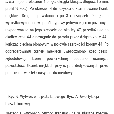
szwami (polidioksanon 4-0, igła okrągła kłująca, długość 16 mm,
profil ½ koła). Po okresie 14 dni uzyskano ziarninowanie tkanki
miękkiej. Drugi etap wykonano po 3 miesiącach. Dostęp do
wyrostka wykonano w sposób typowy, jednym cięciem poziomym
rozpoczynając na jego szczycie od okolicy 47, przedłużając do
okolicy zęba 44 a następnie do przodu przez dziąsło zbite 44 i
kończąc cięciem pionowym w połowie szerokości korony 44. Po
odpreparowaniu tkanek miękkich uwidoczniono kość części
zębodołowej, której powierzchnię poddano usunięciu
pozostałości tkanek miękkich przy użyciu dedykowanych przez
producenta wierteł z nasypem diamentowym.
Ryc. 6.
Wytworzenie płata kątowego.
Ryc. 7.
Dekortykacja
blaszki korowej.
Następnie wykonano otwory trepanacyjne w blaszce korowej