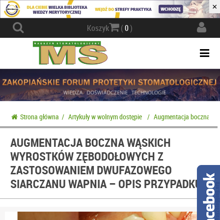
×
Actio
Koszyk
(
0
)
navig
Togg
navi
Strona główna
/
Artykuły w wolnym dostępie
/
Augmentacja boczna wąs
AUGMENTACJA BOCZNA WĄSKICH
WYROSTKÓW ZĘBODOŁOWYCH Z
ZASTOSOWANIEM DWUFAZOWEGO
SIARCZANU WAPNIA – OPIS PRZYPADKU