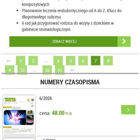
kompozytowych
Planowanie leczenia endodontycznego od A do Z. Klucz do
długotrwałego sukcesu
6 rad jak przygotować rodzica do wizyty z dzieckiem w
gabinecie stomatologicznym
ZOBACZ WIĘCEJ
1
2
...
4
5
6
7
8
9
10
...
20
21
NUMERY CZASOPISMA
6/2026
48.00
cena:
PLN