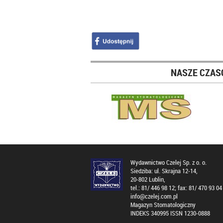
NASZE CZAS
Wydawnictwo Czelej Sp. z o. o.
Siedziba: ul. Skrajna 12-14,
20-802 Lublin,
tel.: 81/ 446 98 12; fax: 81/ 470 93 04
info@czelej.com.pl
Magazyn Stomatologiczny
INDEKS 340995 ISSN 1230-0888