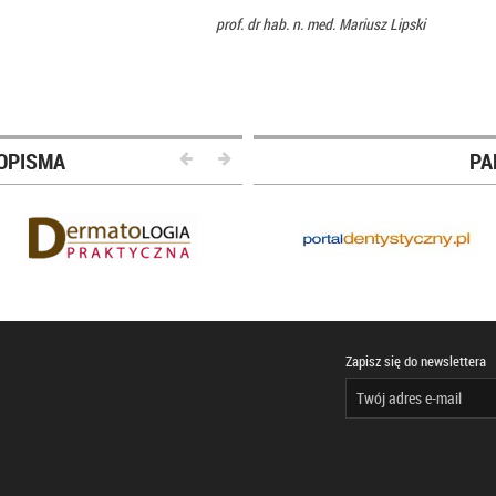
prof. dr hab. n. med. Mariusz Lipski
OPISMA
PA
Zapisz się do newslettera