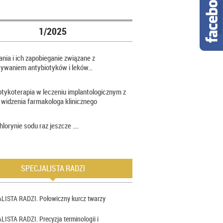
1/2025
nia i ich zapobieganie związane z
sywaniem antybiotyków i leków…
otykoterapia w leczeniu implantologicznym z
 widzenia farmakologa klinicznego
hlorynie sodu raz jeszcze ….
SPECJALISTA RADZI
LISTA RADZI. Połowiczny kurcz twarzy
ISTA RADZI. Precyzja terminologii i