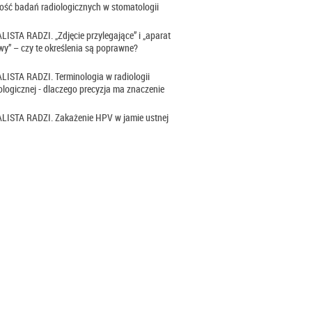
ść badań radiologicznych w stomatologii
ISTA RADZI. „Zdjęcie przylegające” i „aparat
y” – czy te określenia są poprawne?
ISTA RADZI. Terminologia w radiologii
logicznej - dlaczego precyzja ma znaczenie
LISTA RADZI. Zakażenie HPV w jamie ustnej