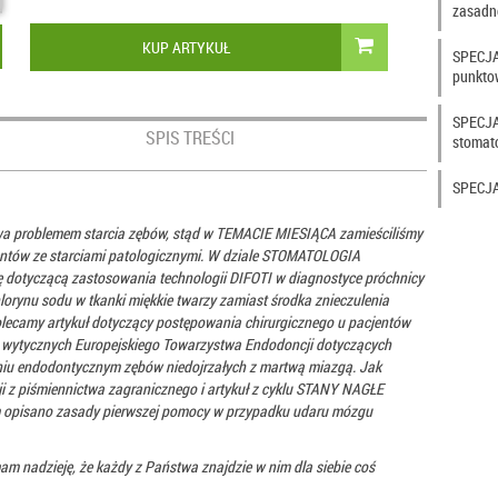
zasadno
KUP ARTYKUŁ
SPECJAL
punktow
SPECJAL
SPIS TREŚCI
stomato
SPECJA
twa problemem starcia zębów, stąd w TEMACIE MIESIĄCA zamieściliśmy
cjentów ze starciami patologicznymi. W dziale STOMATOLOGIA
 dotyczącą zastosowania technologii DIFOTI w diagnostyce próchnicy
rynu sodu w tkanki miękkie twarzy zamiast środka znieczulenia
my artykuł dotyczący postępowania chirurgicznego u pacjentów
ie wytycznych Europejskiego Towarzystwa Endodoncji dotyczących
eniu endodontycznym zębów niedojrzałych z martwą miazgą. Jak
i z piśmiennictwa zagranicznego i artykuł z cyklu STANY NAGŁE
isano zasady pierwszej pomocy w przypadku udaru mózgu
m nadzieję, że każdy z Państwa znajdzie w nim dla siebie coś