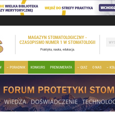
MAGAZYN STOMATOLOGICZNY -
CZASOPISMO NUMER 1 W STOMATOLOGII
Praktyka, nauka, edukacja.
W
PORADNIK
KONKURS
PRENUMERATA
QUIZ
O NAS
KSI