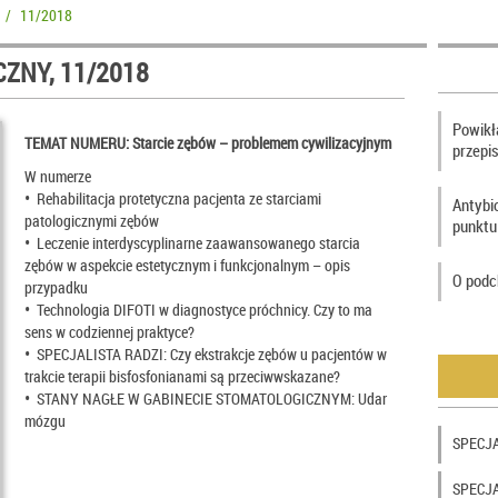
/
11/2018
ZNY, 11/2018
Powikła
TEMAT NUMERU: Starcie zębów – problemem cywilizacyjnym
przepi
W numerze
• Rehabilitacja protetyczna pacjenta ze starciami
Antybi
patologicznymi zębów
punktu
• Leczenie interdyscyplinarne zaawansowanego starcia
zębów w aspekcie estetycznym i funkcjonalnym – opis
O podc
przypadku
• Technologia DIFOTI w diagnostyce próchnicy. Czy to ma
sens w codziennej praktyce?
• SPECJALISTA RADZI: Czy ekstrakcje zębów u pacjentów w
trakcie terapii bisfosfonianami są przeciwwskazane?
• STANY NAGŁE W GABINECIE STOMATOLOGICZNYM: Udar
mózgu
SPECJA
SPECJAL