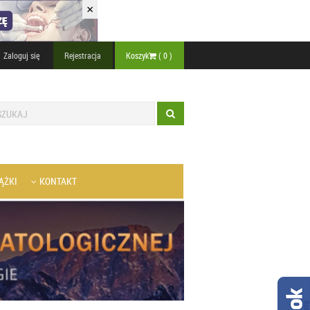
×
Zaloguj się
Rejestracja
Koszyk
(
0
)
ĄŻKI
KONTAKT