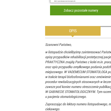
Zobacz pozostałe numery
OPIS
Szanowni Państwo,
w listopadzie chcielibyśmy zainteresować Pańs
opisy przypadków rehabilitacji protetycznej pa
PRAKTYCZNA znajdą Państwo z kolei m.in. pracę
oraz opis przypadku omyłkowego podania podchlo
miejscowego. W VADEMECUM STOMATOLOGA poleca
w trakcie terapii bisfosfonianami oraz omówien
procedur rewitalizacyjnych stosowanych w lecz
zawsze pod koniec numeru streszczenie publikacj
W GABINECIE STOMATOLOGICZNYM. Tym razem op
u pacjenta stomatologicznego.
Zapraszając do lektury numeru listopadowego, ma
ciekawego.