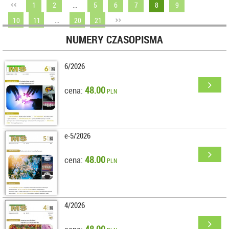
1
2
...
5
6
7
8
9
10
11
...
20
21
NUMERY CZASOPISMA
6/2026
48.00
cena:
PLN
e-5/2026
48.00
cena:
PLN
4/2026
48.00