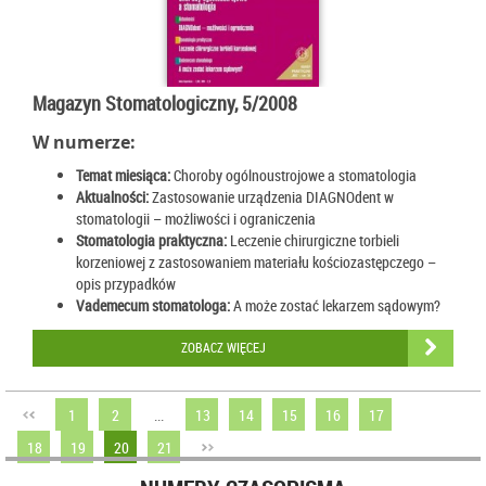
Magazyn Stomatologiczny, 5/2008
W numerze:
Temat miesiąca:
Choroby ogólnoustrojowe a stomatologia
Aktualności:
Zastosowanie urządzenia DIAGNOdent w
stomatologii – możliwości i ograniczenia
Stomatologia praktyczna:
Leczenie chirurgiczne torbieli
korzeniowej z zastosowaniem materiału kościozastępczego –
opis przypadków
Vademecum stomatologa:
A może zostać lekarzem sądowym?
ZOBACZ WIĘCEJ
1
2
...
13
14
15
16
17
18
19
20
21