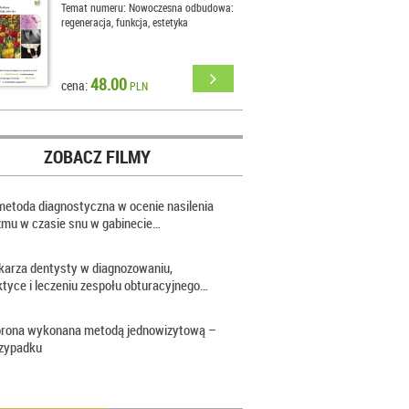
Temat numeru: Nowoczesna odbudowa:
regeneracja, funkcja, estetyka
48.00
cena:
PLN
ZOBACZ FILMY
etoda diagnostyczna w ocenie nasilenia
zmu w czasie snu w gabinecie…
ekarza dentysty w diagnozowaniu,
ktyce i leczeniu zespołu obturacyjnego…
rona wykonana metodą jednowizytową –
rzypadku