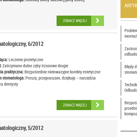
ARTY
ZOBACZ WIĘCEJ
Problem
montaż
tologiczny, 6/2012
Zastos
odbudo
iąca:
Leczenie protetyczne
:
Zatrzymane dolne zęby trzonowe drugie
Błędy d
ia praktyczna:
Bezpośrednie nieinwazyjne korekty estetyczne
stomat
 stomatologa:
Proszę, przepraszam, dziękuję – narzędzia
za dentysty
Technik
Odbudo
Bezpoś
ZOBACZ WIĘCEJ
przedn
kompoz
tologiczny, 5/2012