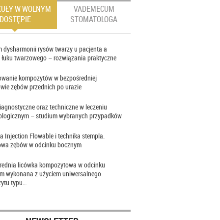
KUŁY W WOLNYM
VADEMECUM
DOSTĘPIE
STOMATOLOGA
 dysharmonii rysów twarzy u pacjenta a
 łuku twarzowego – rozwiązania praktyczne
owanie kompozytów w bezpośredniej
wie zębów przednich po urazie
iagnostyczne oraz techniczne w leczeniu
ologicznym – studium wybranych przypadków
a Injection Flowable i technika stempla.
wa zębów w odcinku bocznym
rednia licówka kompozytowa w odcinku
im wykonana z użyciem uniwersalnego
ytu typu…