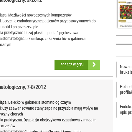
iąca:
Możliwości nowoczesnych kompozytów
:
Leczenie endodontyczne pacjentów przygotowywanych do
 nerki i po przeszczepie
ia praktyczna:
Liszaj płaski – postać pęcherzowa
 stomatologa:
Jak uniknąć zakażenia hiv w gabinecie
gicznym
ZOBACZ WIĘCEJ
Nowa m
bruksi
Rola l
tologiczny, 7-8/2012
profila
iąca:
Dziecko w gabinecie stomatologicznym
Endoko
:
Czy zaawansowane stany zapalne przyzębia mają wpływ na
opis p
styczny chorych
ia praktyczna:
Dysplazja obojczykowo-czaszkowa z mnogim
iem zębów
 stomatologa:
Choroby błony śluzowej jamy ustnej