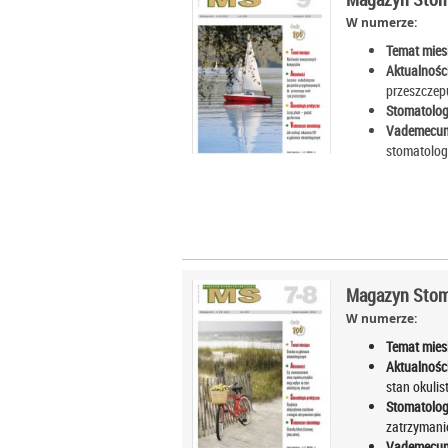
W numerze:
Temat mies
Aktualności
przeszczepu
Stomatolog
Vademecum
stomatolo
Magazyn Stoma
W numerze:
Temat mies
Aktualności
stan okuli
Stomatolog
zatrzyman
Vademecum