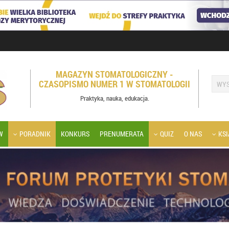
MAGAZYN STOMATOLOGICZNY -
CZASOPISMO NUMER 1 W STOMATOLOGII
Praktyka, nauka, edukacja.
W
PORADNIK
KONKURS
PRENUMERATA
QUIZ
O NAS
KSI