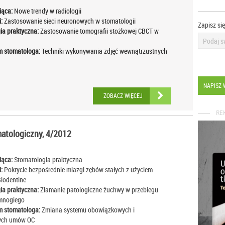
iąca:
Nowe trendy w radiologii
:
Zastosowanie sieci neuronowych w stomatologii
Zapisz si
ia praktyczna:
Zastosowanie tomografii stożkowej CBCT w
i
 stomatologa:
Techniki wykonywania zdjęć wewnątrzustnych
NAPISZ 
ZOBACZ WIĘCEJ
RE
tologiczny, 4/2012
iąca:
Stomatologia praktyczna
:
Pokrycie bezpośrednie miazgi zębów stałych z użyciem
Biodentine
ia praktyczna:
Złamanie patologiczne żuchwy w przebiegu
mnogiego
 stomatologa:
Zmiana systemu obowiązkowych i
ych umów OC