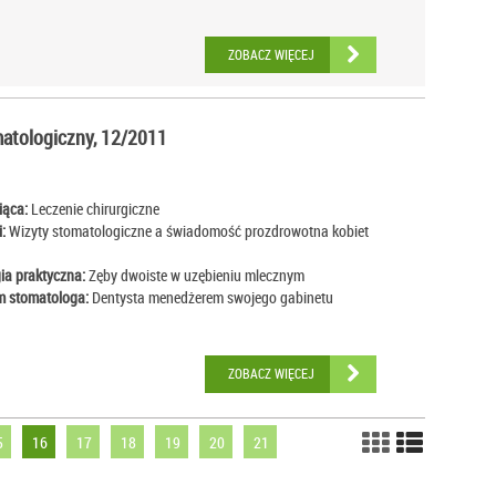
ZOBACZ WIĘCEJ
atologiczny, 12/2011
iąca:
Leczenie chirurgiczne
:
Wizyty stomatologiczne a świadomość prozdrowotna kobiet
ia praktyczna:
Zęby dwoiste w uzębieniu mlecznym
 stomatologa:
Dentysta menedżerem swojego gabinetu
ZOBACZ WIĘCEJ
5
16
17
18
19
20
21