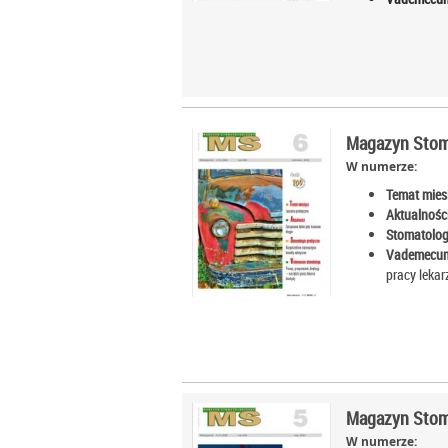
Magazyn Stoma
W numerze:
Temat mies
Aktualności
Stomatolog
Vademecum
pracy lekar
Magazyn Stoma
W numerze: