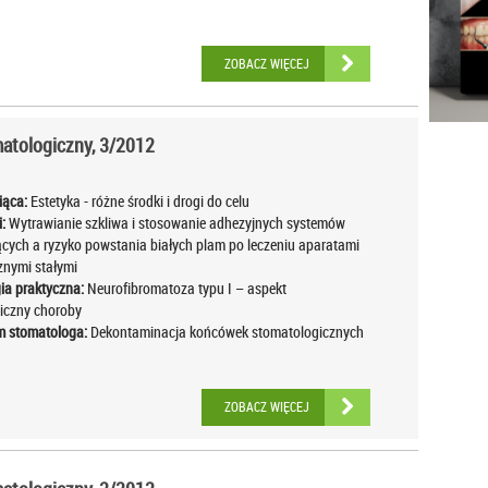
ZOBACZ WIĘCEJ
tologiczny, 3/2012
iąca:
Estetyka - różne środki i drogi do celu
:
Wytrawianie szkliwa i stosowanie adhezyjnych systemów
cych a ryzyko powstania białych plam po leczeniu aparatami
znymi stałymi
ia praktyczna:
Neurofibromatoza typu I – aspekt
iczny choroby
 stomatologa:
Dekontaminacja końcówek stomatologicznych
ZOBACZ WIĘCEJ