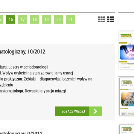
5
16
17
18
19
20
21
atologiczny, 10/2012
iąca:
Lasery w periodontologii
:
Wpływ otyłości na stan zdrowia jamy ustnej
ia praktyczna:
Zębiaki – diagnostyka, leczenie i wpływ na
zębieniu
 stomatologa:
Rewaskularyzacja miazgi
ZOBACZ WIĘCEJ
tologiczny, 9/2012