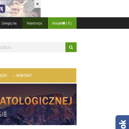
×
Zaloguj się
Rejestracja
Koszyk
(
0
)
ĄŻKI
KONTAKT