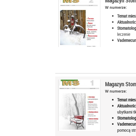
Magazyn Stoma
W numerze:
Temat mies
Aktualności
Stomatolog
leczenie
Vademecum
Magazyn Stoma
W numerze:
Temat mies
Aktualności
ubytkami t
Stomatolog
Vademecum
pomocą strz