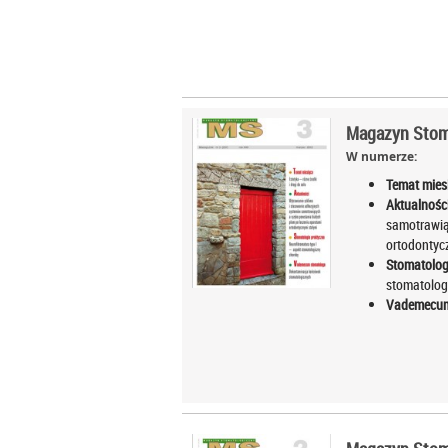
Magazyn Stoma
W numerze:
Temat mies
Aktualności
samotrawią
ortodontyc
Stomatolog
stomatolog
Vademecum