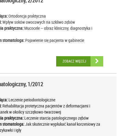
tologiczny, 2/2012
iąca:
Ortodoncja praktyczna
:
Wpływ soków owocowych na szkliwo zębów
ia praktyczna:
Mucocele – obraz kliniczny, diagnostyka i
 stomatologa:
Pojawienie się pacjenta w gabinecie
ZOBACZ WIĘCEJ
tologiczny, 1/2012
iąca:
Leczenie periodontologiczne
:
Rehabilitacja protetyczna pacjentów z deformacjami i
kanek w okolicy szczękowo-twarzowej
ia praktyczna:
Leczenie starcia patologicznego zębów
 stomatologa:
Jak skutecznie wypłukać kanał korzeniowy za
ykawki i igły