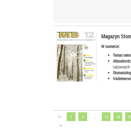
Magazyn Stom
W numerze:
Temat mies
Aktualności
ciężarnych
Stomatolog
Vademecum
1
2
...
13
14
1