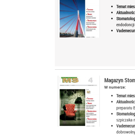
Temat mies
Aktualności
Stomatolog
endodoncj
Vademecum
Magazyn Stoma
W numerze:
Temat mies
Aktualności
preparatu 
Stomatolog
szpiczaka 
Vademecum
dobrowoln