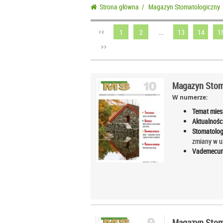
Strona główna
/
Magazyn Stomatologiczny
1
2
...
13
14
1
Magazyn Stom
W numerze:
Temat mies
Aktualności
Stomatolog
zmiany w u
Vademecum
Magazyn Stoma