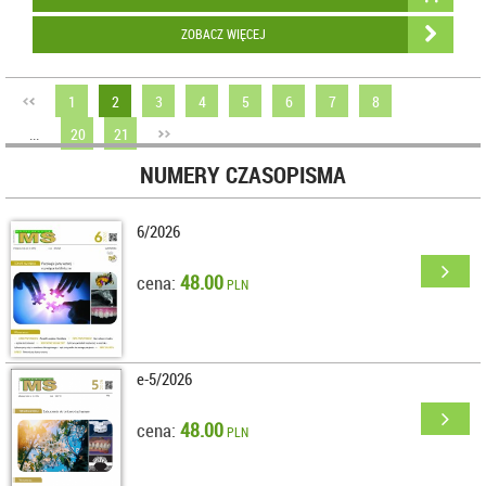
ZOBACZ WIĘCEJ
1
2
3
4
5
6
7
8
...
20
21
NUMERY CZASOPISMA
6/2026
48.00
cena:
PLN
e-5/2026
48.00
cena:
PLN