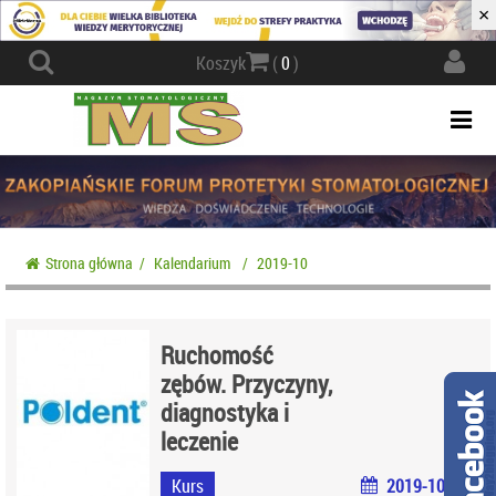
×
Actio
Koszyk
(
0
)
navig
Togg
navi
Strona główna
/
Kalendarium
/
2019-10
Ruchomość
zębów. Przyczyny,
diagnostyka i
leczenie
Kurs
2019-10-02