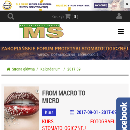
×
Actio
Koszyk
(
0
)
navig
Togg
navi
Strona główna
/
Kalendarium
/
2017-09
FROM MACRO TO
MICRO
Kurs
2017-09-01 - 2017-09-02
KURS FOTOGRAFII
STOMATOLOGICZNEJ