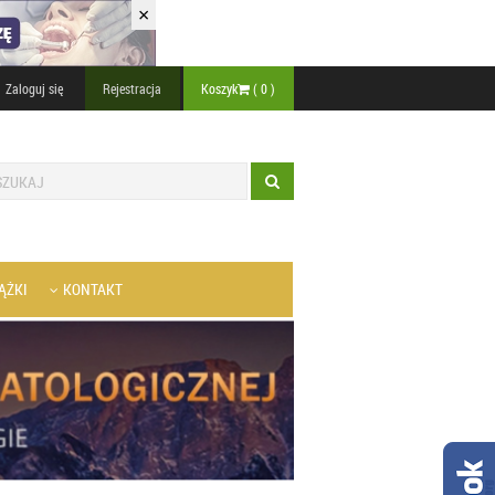
×
Zaloguj się
Rejestracja
Koszyk
(
0
)
ĄŻKI
KONTAKT