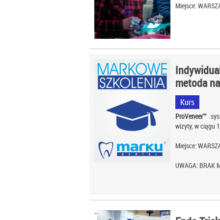
Miejsce: WARS
Indywidua
metoda na
Kurs
ProVeneer™
sy
wizyty, w ciągu 
Miejsce: WARS
UWAGA: BRAK M