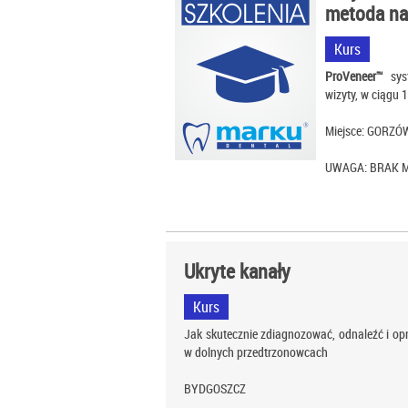
metoda na
Kurs
ProVeneer™
sy
wizyty, w ciągu 
Miejsce: GORZ
UWAGA: BRAK M
Ukryte kanały
Kurs
Jak skutecznie zdiagnozować, odnaleźć i op
w dolnych przedtrzonowcach
BYDGOSZCZ