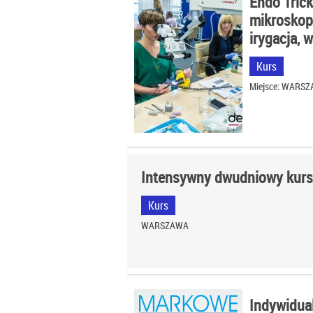
Endo Tric
mikroskop
irygacja, 
Kurs
Miejsce: WARS
Intensywny dwudniowy kurs 
Kurs
WARSZAWA
Indywidua