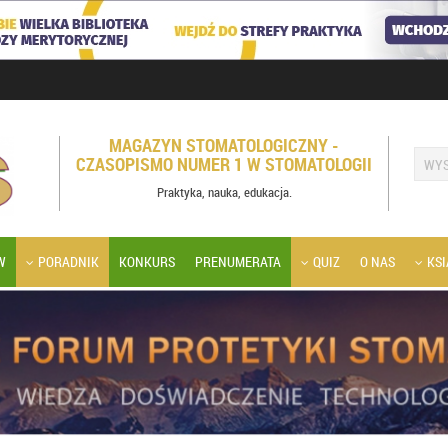
MAGAZYN STOMATOLOGICZNY -
CZASOPISMO NUMER 1 W STOMATOLOGII
Praktyka, nauka, edukacja.
W
PORADNIK
KONKURS
PRENUMERATA
QUIZ
O NAS
KSI