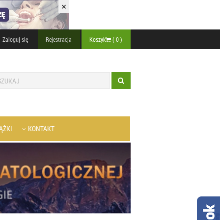
×
Zaloguj się
Rejestracja
Koszyk
(
0
)
ĄŻKI
KONTAKT