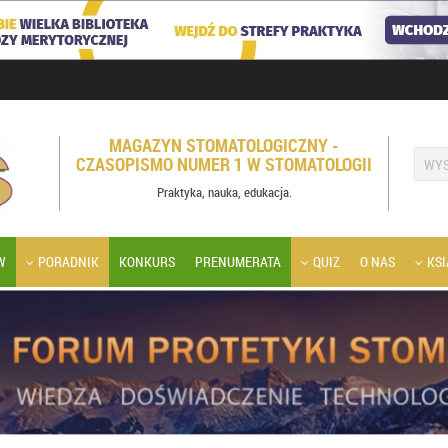
MAGAZYN STOMATOLOGICZNY -
CZASOPISMO NUMER 1 W STOMATOLOGII
Praktyka, nauka, edukacja.
W
PORADNIK
KONKURS
PRENUMERATA
QUIZ
O NAS
KSI