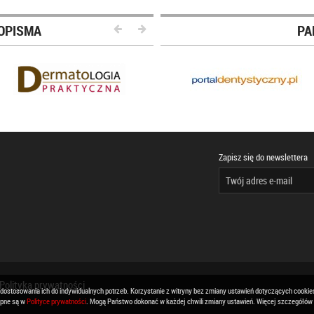
OPISMA
PA
Zapisz się do newslettera
Polityka prywatności
 dostosowania ich do indywidualnych potrzeb. Korzystanie z witryny bez zmiany ustawień dotyczących cook
ępne są w
Polityce prywatności
. Mogą Państwo dokonać w każdej chwili zmiany ustawień. Więcej szczegółów