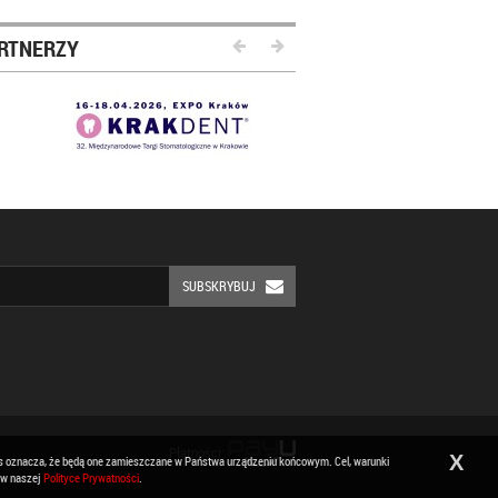
RTNERZY
SUBSKRYBUJ
Płatności:
X
ies oznacza, że będą one zamieszczane w Państwa urządzeniu końcowym. Cel, warunki
 w naszej
Polityce Prywatności
.