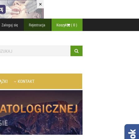
×
Zaloguj się
Rejestracja
Koszyk
(
0
)
ĄŻKI
KONTAKT