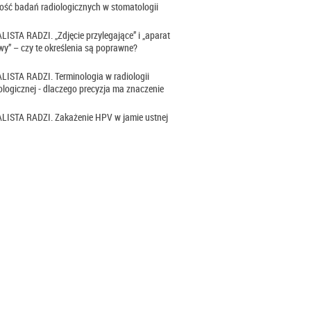
ść badań radiologicznych w stomatologii
ISTA RADZI. „Zdjęcie przylegające” i „aparat
y” – czy te określenia są poprawne?
ISTA RADZI. Terminologia w radiologii
logicznej - dlaczego precyzja ma znaczenie
LISTA RADZI. Zakażenie HPV w jamie ustnej