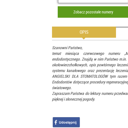
Zobacz pozostałe numery
OPIS
Szanowni Państwo,
temat miesiąca czerwcowego numeru „Ma
endodontycznego. Znajdą w nim Państwo m.in. 
okołowierzchołkowych, opis
powtórnego leczeni
systemu kanałowego oraz prezentację leczen
ANGIELSKI DLA STOMATOLOGÓW tym razem dok
Endodontów
dotyczące procedury regeneracyjne
światowego.
Zapraszam Państwa do lektury numeru przedwaka
pięknej i słonecznej pogody.