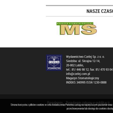
NASZE CZAS
Wydawnictwo Czelej Sp. z o. o.
Siedziba: ul. Skrajna 12-14,
20-802 Lublin,
tel.: 81/ 446 98 12; fax: 81/ 470 93 04
info@czelej.com.pl
Magazyn Stomatologiczny
INDEKS 340995 ISSN 1230-0888
Regulamin
Regulamin zakupu e-publikacji
Strona korzysta z plików cookies w celu świadczenia Państwu usług na najwyższym poziomie oraz
przechowywania lub dostęp do cookies dost