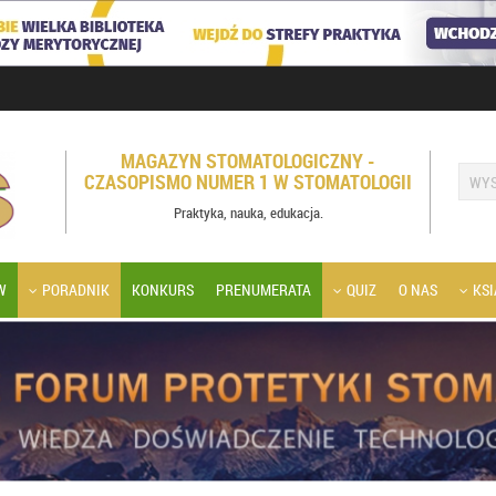
MAGAZYN STOMATOLOGICZNY -
CZASOPISMO NUMER 1 W STOMATOLOGII
Praktyka, nauka, edukacja.
W
PORADNIK
KONKURS
PRENUMERATA
QUIZ
O NAS
KSI