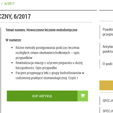
/
6/2017
ZNY, 6/2017
Powikła
Temat numeru: Nowoczesne leczenie endodontyczne
przepi
W numerze:
Antybi
Różne metody postępowania podczas leczenia
punktu
rozległych zmian okołowierzchołkowych – opis
przypadków
Rewitalizacja miazgi z użyciem preparatu o dużej
O podc
biozgodności. Opis przypadku
Pacjent przyjmujący leki z grupy bisfosfonianów w
codziennej praktyce stomatologicznej. Część I
KUP ARTYKUŁ
SPECJA
SPECJAL