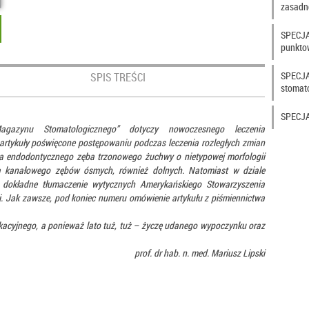
zasadno
SPECJAL
punktow
SPECJAL
SPIS TREŚCI
stomato
SPECJA
gazynu Stomatologicznego” dotyczy nowoczesnego leczenia
artykuły poświęcone
postępowaniu podczas leczenia rozległych zmian
a endodontycznego zęba trzonowego żuchwy o nietypowej morfologii
ia kanałowego zębów ósmych, również dolnych.
Natomiast w dziale
ładne tłumaczenie wytycznych Amerykańskiego Stowarzyszenia
j
. Jak zawsze, pod koniec numeru omówienie artykułu z piśmiennictwa
cyjnego, a ponieważ lato tuż, tuż – życzę udanego wypoczynku oraz
prof.
dr hab. n. med.
Mariusz Lipski