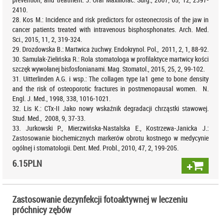
2410.
28. Kos M.: Incidence and risk predictors for osteonecrosis of the jaw in
cancer patients treated with intravenous bisphosphonates. Arch. Med.
Sci., 2015, 11, 2, 319-324.
29. Drozdowska B.: Martwica żuchwy. Endokrynol. Pol., 2011, 2, 1, 88-92.
30. Samulak-Zielińska R.: Rola stomatologa w profilaktyce martwicy kości
szczęk wywołanej bisfosfonianami. Mag. Stomatol., 2015, 25, 2, 99-102.
31. Uitterlinden A.G. i wsp.: The collagen type Ia1 gene to bone density
and the risk of osteoporotic fractures in postmenopausal women. N.
Engl. J. Med., 1998, 338, 1016-1021.
32. Lis K.: CTx-II Jako nowy wskaźnik degradacji chrząstki stawowej.
Stud. Med., 2008, 9, 37-33.
33. Jurkowski P., Mierzwińska-Nastalska E., Kostrzewa-Janicka J.:
Zastosowanie biochemicznych markerów obrotu kostnego w medycynie
ogólnej i stomatologii. Dent. Med. Probl., 2010, 47, 2, 199-205.
6.15
PLN
Zastosowanie dezynfekcji fotoaktywnej w leczeniu
próchnicy zębów