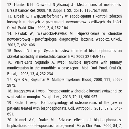
12. Hunter K.H., Crawford N.,Alsarraj J.: Mechanisms of metastasis.
Breast Cancer Res, 2008, 10, Suppl. 1, S2, doi:10.1186/bcr1988.
13. Drosik K. i wsp.:Bisfosfoniany w zapobieganiu i kontroli zdarzeń
kostnych u chorych z przerzutami nowotworów złośliwych do kości.
Onkol. Prakt. Klin., 2006, 2, 4, 152-164.
14. Pawlak W., Wawrocka-Pawlak M.: Hiperkalcemia w chorobie
nowotworowej – patofizjologia, diagnostyka, leczenie. Współcz. Onkol.,
2003, 7, 482 -496.
15. Ross J.R. i wsp.: Systemic review of role of bisphosphonates on
skeletal morbidity in metastatic cancer. BMJ 2003;327:469-475.
16. Vieira-Leite Segundo A. iwsp.: Multiple myeloma with primary
manifestation in the mandible: A case report. Med. Oral Patol. Oral Cir.
Bucal, 2008, 13, 4, 232-234.
17. Kyle R.A., Rajkumar V.: Multiple myeloma. Blood, 2008, 111, 2962-
2972.
18. Jurczyszyn A. i wsp.: Postępowanie w chorobie kostnej związanej ze
szpiczakiem mnogim. Przegl. Lek., 2013, 70, 11, 950-957.
19. Badel T. iwsp.: Pathophysiology of osteonecrosis of the jaw in
patients treated with bisphosphonate. Coll. Antropol. , 2013, 37, 2, 645-
651.
20. Kennel AK., Drake M.: Adverse effects of bisphosphonates:
Implications for osteoporosis management. Mayo Clin. Proc., 2009, 84, 7,