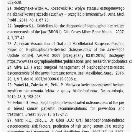
632-638.
21. Srebrzyńska-Witek A., Koszowski R.: Wpływ statusu estrogenowego
na tkankę kostną szczęki i żuchwy – przegląd piśmiennictwa. Dent. Med.
Probl ., 2011, 48, 1, 67-73.
22. Ruggiero S.L.: Guidelines for the diagnosis of bisphosphonate-related
osteonecrosis of the jaw (BRONJ). Clin. Cases Miner. Bone Metab., 2007,
4, 1, 37-42.
23. American Association of Oral and Maxillofacial Surgeons Position
Paper on Bisphosphonate-Related Osteonecrosis of the Jaw–2009
Update [online]. AAOMS, 2009 [przeglądany 03.01.2016]. Dostępny:
https://www.aae.org/uploadedfiles/publications_and_research/endodontics_co
24. Silva L.F. i wsp.: Surgical management of bisphosphonate-related
osteonecrosis of the jaws: literature review. Oral Maxillofac. Surg., 2016,
20, 1, 9-7, doi10.1007/s10006-015-0538-x.
25. Panaś M., Zaleska M., Pełka P.: Martwica kości szczękowych będąca
wynikiem stosowania leków z grupy bisfosfonianów. Reumatologia,
2010, 48, 3, 198-203.
26. Fehm T.D. i wsp.: Bisphosphonate-associated osteonecrosis of the jaw
in breast cancer patients: recommendations for prevention and
treatment. Breast, 2009, 18, 213-217.
27. Marx R.E., CilloJ.E. Jr, Ulloa J.J.: Oral bisphosphonate-induced
osteonecrosis: risk factors, prediction of risk using serum CTX testing,
prevention, and treatment. J. Oral Maxillofac. Surg., 2007, 65, 12, 2397-