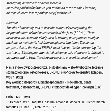
szczególną ostrożność podczas leczenia.
Martwica pobisfosfonianowa jest trudna do rozpoznania i leczenia,
dlatego kluczem jest zapobieganie jej rozwojowi.
Abstract
The aim of the study was to describe current views regarding
the
bisphosphonate-
related
osteonecrosis of the jaws
(BRONJ).
These
medicines are evermore widely used in treating osteoporosis, multiple
myeloma or metastatic foci from neoplasms into bone. The dental
surgeon, due to the risk of BRONJ, must take particular care during the
treatment.
Bisphosphonate-related osteonecrosis of the jaw
is difficult to
diagnose
and to treat, therefore the key is to prevent its development.
Hasła indeksowe: osteoporoza, bisfosfoniany – efekty uboczne, leczenie
stomatologiczne, osteonekroza, BRONJ, c-końcowy telopeptyd kolagenu
typu 1 (CTx)
Key words: osteoporosis, bisphosphonates – side effects, dental
treatment, osteonecrosis, BRONJ, c-telopeptide of type 1 collagen (CTx)
PIŚMIENNICTWO
1. Dearden W.F.: Fragilitas ossium amongst workers in Lucifer match
factories. Br. Med. J., 1899, 2, 270-271.