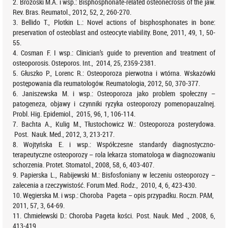
2. Brozoski M.A. i wsp.: Bisphosphonate-related osteonecrosis of the jaw.
Rev. Bras. Reumatol., 2012, 52, 2, 260-270.
3. Bellido T., Plotkin L.: Novel actions of bisphosphonates in bone:
preservation of osteoblast and osteocyte viability. Bone, 2011, 49, 1, 50-
55.
4. Cosman F. I wsp.: Clinician’s guide to prevention and treatment of
osteoporosis. Osteporos. Int., 2014, 25, 2359-2381.
5. Głuszko P., Lorenc R.: Osteoporoza pierwotna i wtórna. Wskazówki
postępowania dla reumatologów. Reumatologia, 2012, 50, 370-377.
6. Janiszewska M. i wsp.: Osteoporoza jako problem społeczny –
patogeneza, objawy i czynniki ryzyka osteoporozy pomenopauzalnej.
Probl. Hig. Epidemiol., 2015, 96, 1, 106-114.
7. Bachta A., Kulig M., Tłustochowicz W.: Osteoporoza posterydowa.
Post. Nauk. Med., 2012, 3, 213-217.
8. Wojtyńska E. i wsp.: Współczesne standardy diagnostyczno-
terapeutyczne osteoporozy – rola lekarza stomatologa w diagnozowaniu
schorzenia. Protet. Stomatol., 2008, 58, 6, 403-407.
9. Papierska L., Rabijewski M.: Bisfosfoniany w leczeniu osteoporozy –
zalecenia a rzeczywistość. Forum Med. Rodz., 2010, 4, 6, 423-430.
10. Węgierska M. i wsp.: Choroba Pageta – opis przypadku. Roczn. PAM,
2011, 57, 3, 64-69.
11. Chmielewski D.: Choroba Pageta kości. Post. Nauk. Med ., 2008, 6,
413-419.