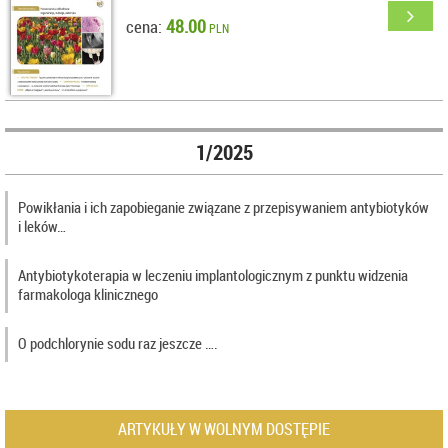
48.00
cena:
PLN
1/2025
Powikłania i ich zapobieganie związane z przepisywaniem antybiotyków
i leków…
Antybiotykoterapia w leczeniu implantologicznym z punktu widzenia
farmakologa klinicznego
O podchlorynie sodu raz jeszcze ….
ARTYKUŁY W WOLNYM DOSTĘPIE