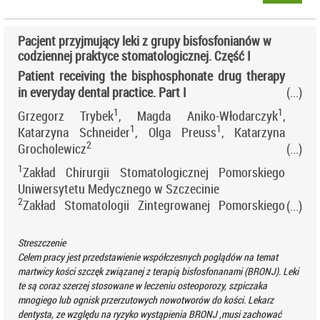
Pacjent przyjmujący leki z grupy bisfosfonianów w
codziennej praktyce stomatologicznej. Część I
Patient receiving
the bisphosphonate drug therapy
in everyday dental practice.
Part I
1
1
Grzegorz Trybek
, Magda Aniko-Włodarczyk
,
1
1
Katarzyna Schneider
, Olga Preuss
, Katarzyna
2
Grocholewicz
1
Zakład Chirurgii Stomatologicznej Pomorskiego
Uniwersytetu Medycznego w Szczecinie
2
Zakład Stomatologii Zintegrowanej Pomorskiego
Uniwersytetu Medycznego w Szczecinie Kierownik:
dr hab. n. med. Katarzyna Grocholewicz, prof. PUM
Streszczenie
Celem pracy jest przedstawienie współczesnych poglądów na temat
martwicy kości szczęk związanej z terapią bisfosfonanami (BRONJ). Leki
te są coraz szerzej stosowane w leczeniu osteoporozy, szpiczaka
mnogiego lub ognisk przerzutowych nowotworów do kości. Lekarz
dentysta, ze względu na ryzyko wystąpienia BRONJ ,musi zachować