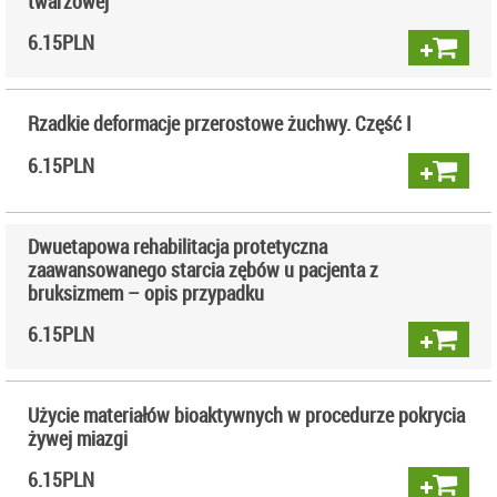
twarzowej
6.15
PLN
Rzadkie deformacje przerostowe żuchwy. Część I
6.15
PLN
Dwuetapowa rehabilitacja protetyczna
zaawansowanego starcia zębów u pacjenta z
bruksizmem – opis przypadku
6.15
PLN
Użycie materiałów bioaktywnych w procedurze pokrycia
żywej miazgi
6.15
PLN