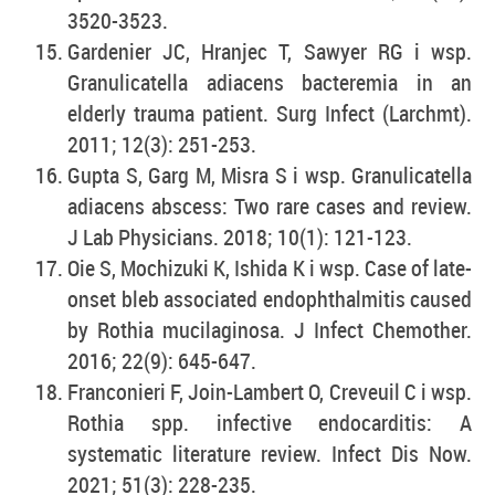
3520-3523.
Gardenier JC, Hranjec T, Sawyer RG i wsp.
Granulicatella adiacens bacteremia in an
elderly trauma patient. Surg Infect (Larchmt).
2011; 12(3): 251-253.
Gupta S, Garg M, Misra S i wsp. Granulicatella
adiacens abscess: Two rare cases and review.
J Lab Physicians. 2018; 10(1): 121-123.
Oie S, Mochizuki K, Ishida K i wsp. Case of late-
onset bleb associated endophthalmitis caused
by Rothia mucilaginosa. J Infect Chemother.
2016; 22(9): 645-647.
Franconieri F, Join-Lambert O, Creveuil C i wsp.
Rothia spp. infective endocarditis: A
systematic literature review. Infect Dis Now.
2021; 51(3): 228-235.