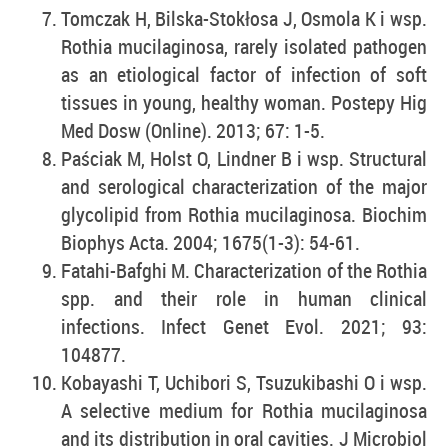
Tomczak H, Bilska-Stokłosa J, Osmola K i wsp.
Rothia mucilaginosa, rarely isolated pathogen
as an etiological factor of infection of soft
tissues in young, healthy woman. Postepy Hig
Med Dosw (Online). 2013; 67: 1-5.
Paściak M, Holst O, Lindner B i wsp. Structural
and serological characterization of the major
glycolipid from Rothia mucilaginosa. Biochim
Biophys Acta. 2004; 1675(1-3): 54-61.
Fatahi-Bafghi M. Characterization of the Rothia
spp. and their role in human clinical
infections. Infect Genet Evol. 2021; 93:
104877.
Kobayashi T, Uchibori S, Tsuzukibashi O i wsp.
A selective medium for Rothia mucilaginosa
and its distribution in oral cavities. J Microbiol