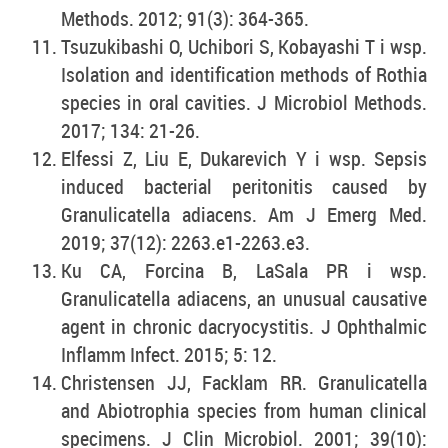
Methods. 2012; 91(3): 364-365.
Tsuzukibashi O, Uchibori S, Kobayashi T i wsp.
Isolation and identification methods of Rothia
species in oral cavities. J Microbiol Methods.
2017; 134: 21-26.
Elfessi Z, Liu E, Dukarevich Y i wsp. Sepsis
induced bacterial peritonitis caused by
Granulicatella adiacens. Am J Emerg Med.
2019; 37(12): 2263.e1-2263.e3.
Ku CA, Forcina B, LaSala PR i wsp.
Granulicatella adiacens, an unusual causative
agent in chronic dacryocystitis. J Ophthalmic
Inflamm Infect. 2015; 5: 12.
Christensen JJ, Facklam RR. Granulicatella
and Abiotrophia species from human clinical
specimens. J Clin Microbiol. 2001; 39(10):