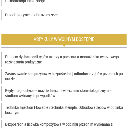
farmakologa klinicznego
O podchlorynie sodu raz jeszcze ….
ARTYKUŁY W WOLNYM DOSTĘPIE
Problem dysharmonii rysów twarzy u pacjenta a montaż łuku twarzowego –
rozwiązania praktyczne
Zastosowanie kompozytów w bezpośredniej odbudowie zębów przednich po
urazie
Błędy diagnostyczne oraz techniczne w leczeniu stomatologicznym –
studium wybranych przypadków
Technika Injection Flowable i technika stempla. Odbudowa zębów w odcinku
bocznym
Bezpośrednia licówka kompozytowa w odcinku przednim wykonana z