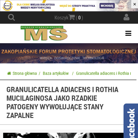
×
Actio
Koszyk
(
0
)
navig
Togg
navi
Strona główna
/
Baza artykułów
/
Granulicatella adiacens i Rothia mu
GRANULICATELLA ADIACENS I ROTHIA
MUCILAGINOSA JAKO RZADKIE
PATOGENY WYWOŁUJĄCE STANY
ZAPALNE