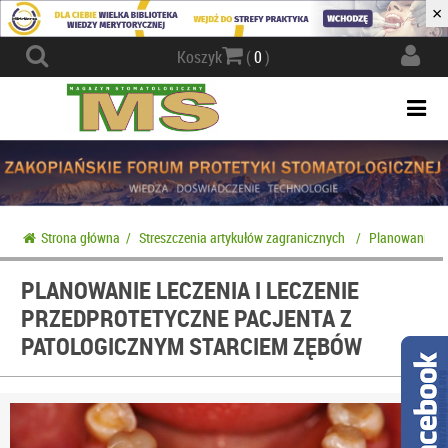
×
Actio
Koszyk
(
0
)
navig
Togg
navi
Strona główna
/
Streszczenia artykułów zagranicznych
/
Planowanie lec
PLANOWANIE LECZENIA I LECZENIE
PRZEDPROTETYCZNE PACJENTA Z
PATOLOGICZNYM STARCIEM ZĘBÓW