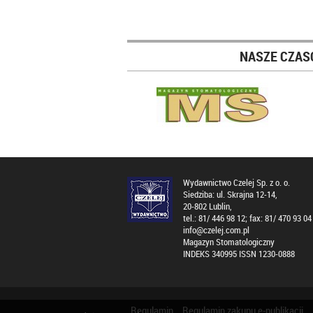
NASZE CZAS
Wydawnictwo Czelej Sp. z o. o.
Siedziba: ul. Skrajna 12-14,
20-802 Lublin,
tel.: 81/ 446 98 12; fax: 81/ 470 93 04
info@czelej.com.pl
Magazyn Stomatologiczny
INDEKS 340995 ISSN 1230-0888
Regulamin
Regulamin zakupu e-publikacji