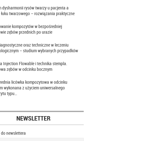
 dysharmonii rysów twarzy u pacjenta a
 łuku twarzowego – rozwiązania praktyczne
owanie kompozytów w bezpośredniej
wie zębów przednich po urazie
iagnostyczne oraz techniczne w leczeniu
ologicznym – studium wybranych przypadków
a Injection Flowable i technika stempla.
wa zębów w odcinku bocznym
rednia licówka kompozytowa w odcinku
im wykonana z użyciem uniwersalnego
ytu typu…
NEWSLETTER
ę do newslettera