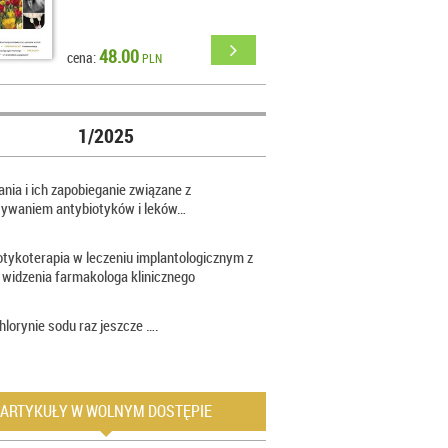
48.00
cena:
PLN
1/2025
nia i ich zapobieganie związane z
sywaniem antybiotyków i leków…
otykoterapia w leczeniu implantologicznym z
 widzenia farmakologa klinicznego
hlorynie sodu raz jeszcze ….
ARTYKUŁY W WOLNYM DOSTĘPIE