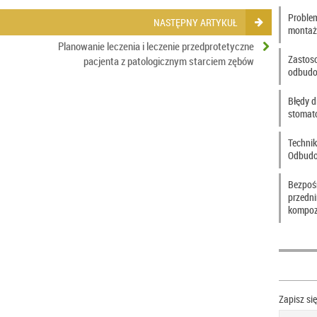
Problem
NASTĘPNY ARTYKUŁ
montaż
Planowanie leczenia i leczenie przedprotetyczne
Zastos
pacjenta z patologicznym starciem zębów
odbudo
Błędy d
stomat
Technik
Odbudo
Bezpoś
przedn
kompoz
Zapisz si