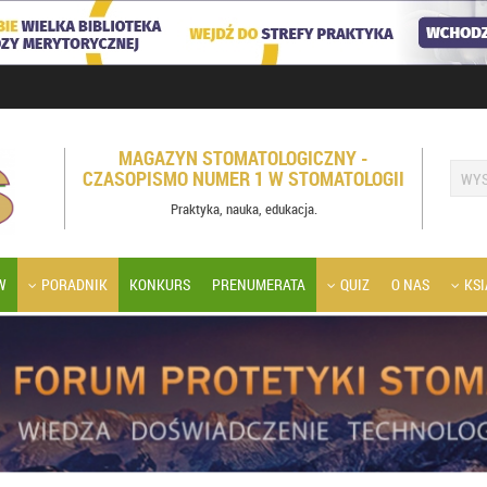
MAGAZYN STOMATOLOGICZNY -
CZASOPISMO NUMER 1 W STOMATOLOGII
Praktyka, nauka, edukacja.
W
PORADNIK
KONKURS
PRENUMERATA
QUIZ
O NAS
KSI