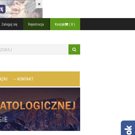
×
Zaloguj się
Rejestracja
Koszyk
(
0
)
ĄŻKI
KONTAKT