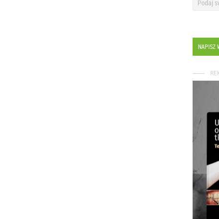
NAPISZ 
RE