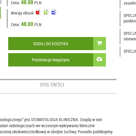
48.00
Cena:
PLN
zasadno
Wersja eBook:
SPECJAL
punktow
48.00
Cena:
PLN
SPECJAL
stomato
DODAJ DO KOSZYKA
SPECJA
Prezentacja magazynu
SPIS TREŚCI
tologicznego” jest STOMATOLOGIA KLINICZNA. Znajdą w nim
badań radiologicznych we wczesnym wykrywaniu klinicznie
kostnej okołowierzchołkowej w obrębie żuchwy. Ponadto publikujemy