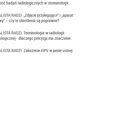
ść badań radiologicznych w stomatologii
ISTA RADZI. „Zdjęcie przylegające” i „aparat
y” – czy te określenia są poprawne?
ISTA RADZI. Terminologia w radiologii
logicznej - dlaczego precyzja ma znaczenie
LISTA RADZI. Zakażenie HPV w jamie ustnej