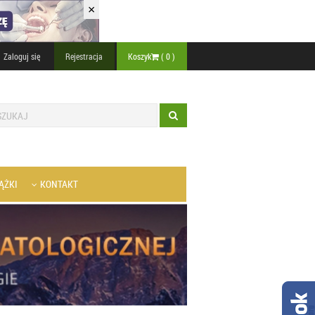
×
Zaloguj się
Rejestracja
Koszyk
(
0
)
ĄŻKI
KONTAKT