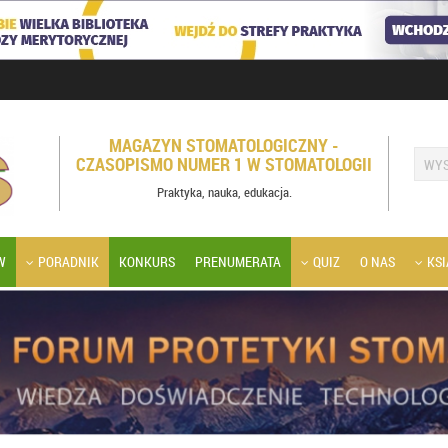
MAGAZYN STOMATOLOGICZNY -
CZASOPISMO NUMER 1 W STOMATOLOGII
Praktyka, nauka, edukacja.
W
PORADNIK
KONKURS
PRENUMERATA
QUIZ
O NAS
KSI