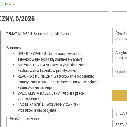
/
6/2025
ZNY, 6/2025
Powikła
TEMAT NUMERU: Stomatologia kliniczna
przepi
W numerze:
Antybi
OPIS PRZYPADKU. Regeneracja wyrostka
punktu
zębodołowego techniką Baranesa-Yahava
ARTYKUŁ PRZEGLĄDOWY. Wybór klinicznego
zastosowania łączników protetycznych
O podc
REPORTAŻ KLINICZNY. Zastosowanie bioceramiki
syntetycznej w amputacji całkowitej miazgi w zębie z
zakończonym rozwojem
SPECJALISTA RADZI. Jak AI wspiera pracę
stomatologa?
JAK URZĄDZIĆ NOWOCZESNY GABINET.
Przestrzenie dla pacjenta
SPECJA
Wersja drukowana:
SPECJAL