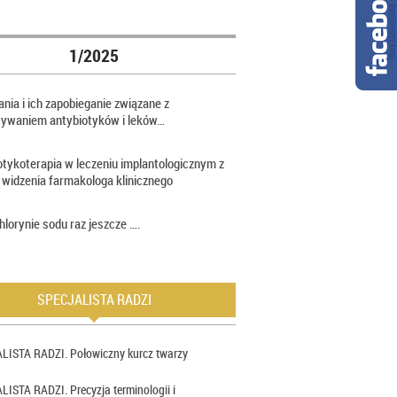
1/2025
nia i ich zapobieganie związane z
sywaniem antybiotyków i leków…
otykoterapia w leczeniu implantologicznym z
 widzenia farmakologa klinicznego
hlorynie sodu raz jeszcze ….
SPECJALISTA RADZI
LISTA RADZI. Połowiczny kurcz twarzy
ISTA RADZI. Precyzja terminologii i