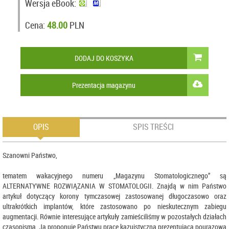
Wersja eBook:
Cena:
48.00
PLN
DODAJ DO KOSZYKA
Prezentacja magazynu
OPIS
SPIS TREŚCI
Szanowni Państwo,
tematem wakacyjnego numeru „Magazynu Stomatologicznego” są
ALTERNATYWNE ROZWIĄZANIA W STOMATOLOGII. Znajdą w nim Państwo
artykuł dotyczący korony tymczasowej zastosowanej długoczasowo oraz
ultrakrótkich implantów, które zastosowano po nieskutecznym zabiegu
augmentacji. Równie interesujące artykuły zamieściliśmy w pozostałych działach
czasopisma. Ja proponuję Państwu prace kazuistyczną prezentującą pourazową