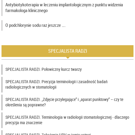
Antybiotykoterapia w leczeniu implantologicznym z punktu widzenia
farmakologa klinicznego
O podchlorynie sodu raz jeszcze ….
SPECJALISTA RADZI
SPECJALISTA RADZI. Połowiczny kurcz twarzy
SPECJALISTA RADZI. Precyzja terminologii i zasadność badań
radiologicznych w stomatologii
SPECJALISTA RADZI. „Zdjęcie przylegające” i „aparat punktowy” – czy te
określenia są poprawne?
SPECJALISTA RADZI. Terminologia w radiologii stomatologicznej - dlaczego
precyzja ma znaczenie
SPECJALISTA RADZI. Zakażenie HPV w jamie ustnej