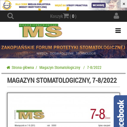
×
Actio
Koszyk
(
0
)
navig
Togg
navi
Strona główna
/
Magazyn Stomatologiczny
/
7-8/2022
MAGAZYN STOMATOLOGICZNY, 7-8/2022