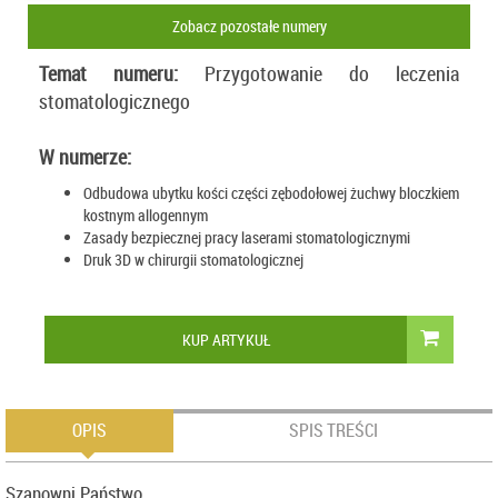
Zobacz pozostałe numery
Temat numeru:
Przygotowanie do leczenia
stomatologicznego
W numerze:
Odbudowa ubytku kości części zębodołowej żuchwy bloczkiem
kostnym allogennym
Zasady bezpiecznej pracy laserami stomatologicznymi
Druk 3D w chirurgii stomatologicznej
KUP ARTYKUŁ
OPIS
SPIS TREŚCI
Szanowni Państwo,