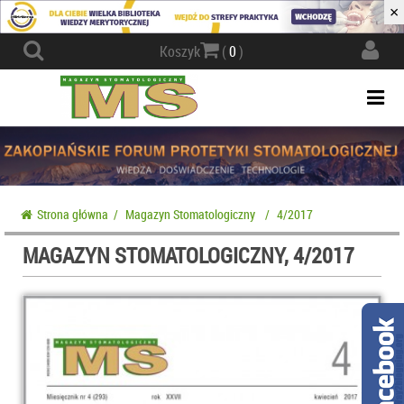
×
Actio
Koszyk
(
0
)
navig
Togg
navi
Strona główna
/
Magazyn Stomatologiczny
/
4/2017
MAGAZYN STOMATOLOGICZNY, 4/2017