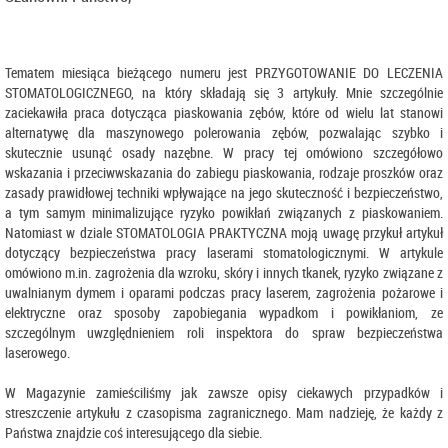
Tematem miesiąca bieżącego numeru jest PRZYGOTOWANIE DO LECZENIA
STOMATOLOGICZNEGO, na który składają się 3 artykuły. Mnie szczególnie
zaciekawiła praca dotycząca piaskowania zębów, które od wielu lat stanowi
alternatywę dla maszynowego polerowania zębów, pozwalając szybko i
skutecznie usunąć osady nazębne. W pracy tej omówiono szczegółowo
wskazania i przeciwwskazania do zabiegu piaskowania, rodzaje proszków oraz
zasady prawidłowej techniki wpływające na jego skuteczność i bezpieczeństwo,
a tym samym minimalizujące ryzyko powikłań związanych z piaskowaniem.
Natomiast w dziale STOMATOLOGIA PRAKTYCZNA moją uwagę przykuł artykuł
dotyczący bezpieczeństwa pracy laserami stomatologicznymi. W artykule
omówiono m.in. zagrożenia dla wzroku, skóry i innych tkanek, ryzyko związane z
uwalnianym dymem i oparami podczas pracy laserem, zagrożenia pożarowe i
elektryczne oraz sposoby zapobiegania wypadkom i powikłaniom, ze
szczególnym uwzględnieniem roli inspektora do spraw bezpieczeństwa
laserowego.
W Magazynie zamieściliśmy jak zawsze opisy ciekawych przypadków i
streszczenie artykułu z czasopisma zagranicznego. Mam nadzieję, że każdy z
Państwa znajdzie coś interesującego dla siebie.