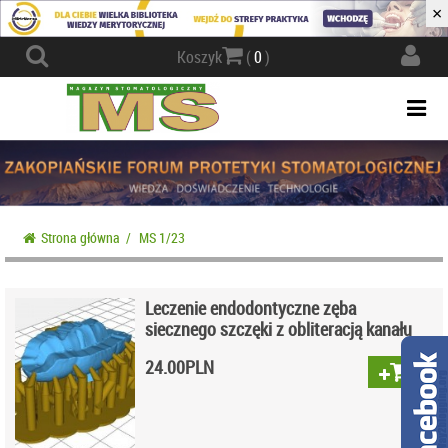
×
Actio
Koszyk
(
0
)
navig
Togg
navi
Strona główna
/
MS 1/23
Leczenie endodontyczne zęba
siecznego szczęki z obliteracją kanału
24.00
PLN