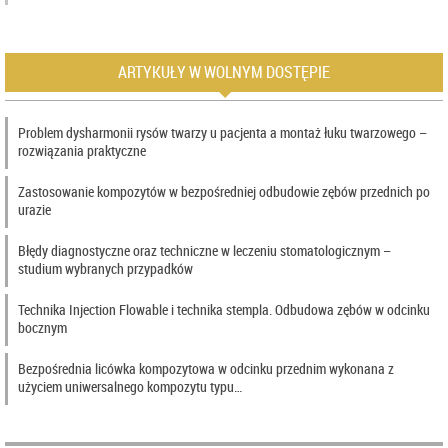
ARTYKUŁY W WOLNYM DOSTĘPIE
Problem dysharmonii rysów twarzy u pacjenta a montaż łuku twarzowego –
rozwiązania praktyczne
Zastosowanie kompozytów w bezpośredniej odbudowie zębów przednich po
urazie
Błędy diagnostyczne oraz techniczne w leczeniu stomatologicznym –
studium wybranych przypadków
Technika Injection Flowable i technika stempla. Odbudowa zębów w odcinku
bocznym
Bezpośrednia licówka kompozytowa w odcinku przednim wykonana z
użyciem uniwersalnego kompozytu typu…