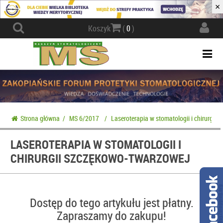
×
Actio
Koszyk
(
0
)
navig
Togg
navi
Strona główna
/
MS 6/2017
/
Laseroterapia w stomatologii i chirurgii
LASEROTERAPIA W STOMATOLOGII I
CHIRURGII SZCZĘKOWO-TWARZOWEJ
Dostęp do tego artykułu jest płatny.
Zapraszamy do zakupu!