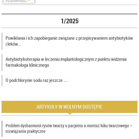
1/2025
Powikłania i ich zapobieganie związane z przepisywaniem antybiotyków
i leków…
Antybiotykoterapia w leczeniu implantologicznym z punktu widzenia
farmakologa klinicznego
O podchlorynie sodu raz jeszcze ….
ARTYKUŁY W WOLNYM DOSTĘPIE
Problem dysharmonii rysów twarzy u pacjenta a montaż łuku twarzowego –
rozwiązania praktyczne