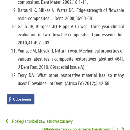
composites. Dent Mater. 2002;18:1-11.
Baroudi K, Silikas N, Watts DC. Edge-strength of flowable
resin-composites. J Dent. 2008;36:63-68.
Gallo JR, Burgess JO, Ripps AH i wsp. Three-year clinical
evaluation of two flowable composites. Quintessence Int.
2010;41:497-503.
Yamase M, Maseki T, Nitta T i wsp. Mechanical properties of
various latest resin composite restoratives [abstract 464].
J Dent Res. 2010; 89(special issue A).
Terry DA. What other restorative material has so many
uses: Flowables: Int Dent. (Africa Ed) 2012;3:42-58.
Rozległa torbiel zawiązkowa żuchwy
Odbudowa zębów po leczeniu kanałowym (...)