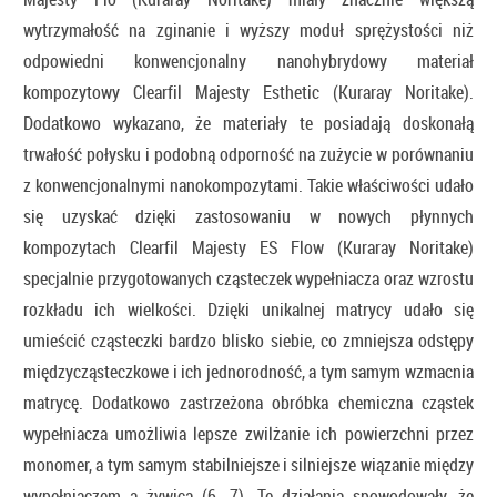
wytrzymałość na zginanie i wyższy moduł sprężystości niż
odpowiedni konwencjonalny nanohybrydowy materiał
kompozytowy Clearfil Majesty Esthetic (Kuraray Noritake).
Dodatkowo wykazano, że materiały te posiadają doskonałą
trwałość połysku i podobną odporność na zużycie w porównaniu
z konwencjonalnymi nanokompozytami. Takie właściwości udało
się uzyskać dzięki zastosowaniu w nowych płynnych
kompozytach Clearfil Majesty ES Flow (Kuraray Noritake)
specjalnie przygotowanych cząsteczek wypełniacza oraz wzrostu
rozkładu ich wielkości. Dzięki unikalnej matrycy udało się
umieścić cząsteczki bardzo blisko siebie, co zmniejsza odstępy
międzycząsteczkowe i ich jednorodność, a tym samym wzmacnia
matrycę. Dodatkowo zastrzeżona obróbka chemiczna cząstek
wypełniacza umożliwia lepsze zwilżanie ich powierzchni przez
monomer, a tym samym stabilniejsze i silniejsze wiązanie między
wypełniaczem a żywicą (6, 7). Te działania spowodowały, że