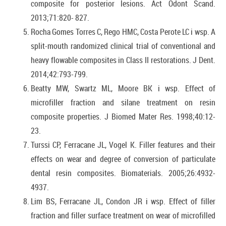
composite for posterior lesions. Act Odont Scand.
2013;71:820- 827.
Rocha Gomes Torres C, Rego HMC, Costa Perote LC i wsp. A
split-mouth randomized clinical trial of conventional and
heavy flowable composites in Class II restorations. J Dent.
2014;42:793-799.
Beatty MW, Swartz ML, Moore BK i wsp. Effect of
microfiller fraction and silane treatment on resin
composite properties. J Biomed Mater Res. 1998;40:12-
23.
Turssi CP, Ferracane JL, Vogel K. Filler features and their
effects on wear and degree of conversion of particulate
dental resin composites. Biomaterials. 2005;26:4932-
4937.
Lim BS, Ferracane JL, Condon JR i wsp. Effect of filler
fraction and filler surface treatment on wear of microfilled