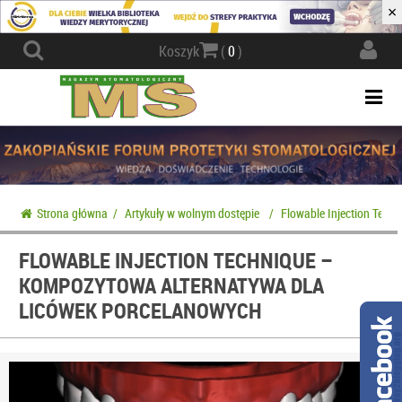
×
Actio
Koszyk
(
0
)
navig
Togg
navi
Strona główna
/
Artykuły w wolnym dostępie
/
Flowable Injection Tech
FLOWABLE INJECTION TECHNIQUE –
KOMPOZYTOWA ALTERNATYWA DLA
LICÓWEK PORCELANOWYCH