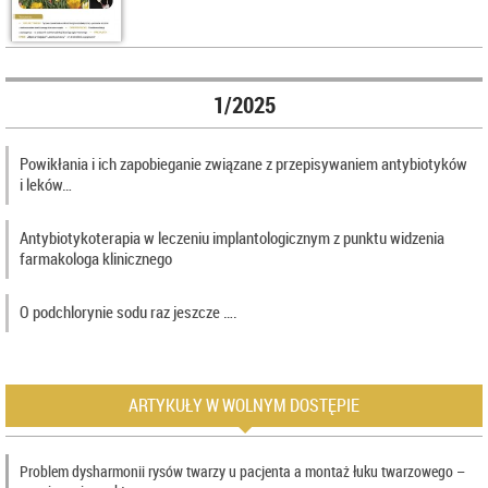
1/2025
Powikłania i ich zapobieganie związane z przepisywaniem antybiotyków
i leków…
Antybiotykoterapia w leczeniu implantologicznym z punktu widzenia
farmakologa klinicznego
O podchlorynie sodu raz jeszcze ….
ARTYKUŁY W WOLNYM DOSTĘPIE
Problem dysharmonii rysów twarzy u pacjenta a montaż łuku twarzowego –