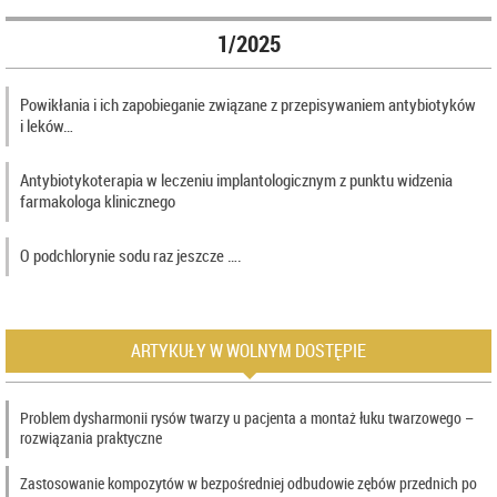
1/2025
Powikłania i ich zapobieganie związane z przepisywaniem antybiotyków
i leków…
Antybiotykoterapia w leczeniu implantologicznym z punktu widzenia
farmakologa klinicznego
O podchlorynie sodu raz jeszcze ….
ARTYKUŁY W WOLNYM DOSTĘPIE
Problem dysharmonii rysów twarzy u pacjenta a montaż łuku twarzowego –
rozwiązania praktyczne
Zastosowanie kompozytów w bezpośredniej odbudowie zębów przednich po