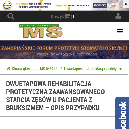
×
Actio
Koszyk
(
0
)
navig
Togg
navi
Strona główna
/
MS 6/2017
/
Dwuetapowa rehabilitacja protetyczna z
DWUETAPOWA REHABILITACJA
PROTETYCZNA ZAAWANSOWANEGO
STARCIA ZĘBÓW U PACJENTA Z
BRUKSIZMEM – OPIS PRZYPADKU