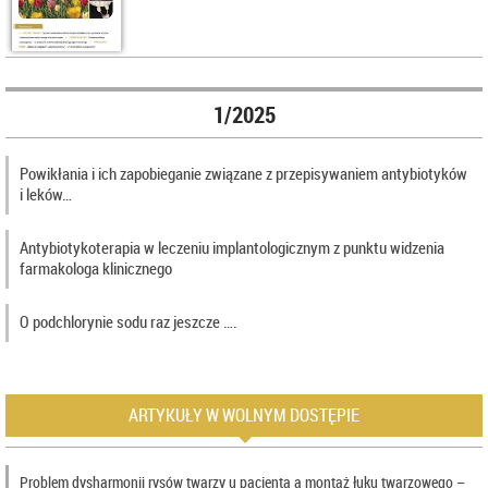
1/2025
Powikłania i ich zapobieganie związane z przepisywaniem antybiotyków
i leków…
Antybiotykoterapia w leczeniu implantologicznym z punktu widzenia
farmakologa klinicznego
O podchlorynie sodu raz jeszcze ….
ARTYKUŁY W WOLNYM DOSTĘPIE
Problem dysharmonii rysów twarzy u pacjenta a montaż łuku twarzowego –