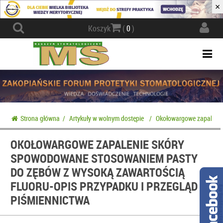
×
Actio
Koszyk
(
0
)
navig
Togg
navi
Strona główna
/
Artykuły w wolnym dostępie
/
Okołowargowe zapalenie
OKOŁOWARGOWE ZAPALENIE SKÓRY
SPOWODOWANE STOSOWANIEM PASTY
DO ZĘBÓW Z WYSOKĄ ZAWARTOŚCIĄ
FLUORU-OPIS PRZYPADKU I PRZEGLĄD
PIŚMIENNICTWA