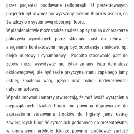
przez pacjentki poddawane radioterapii. U prezentowanych
pacjentek był również podwyższony poziom fluoru w osoczu, co
świadczyło o systemowej absorpcji fluoru.
W piśmiennictwie można także znaleźć opisy zmian o charakterze
pokrzywki wywołanych przez składniki past do zębów –
alergenami kontaktowymi mogą być substancje smakowe, np.
olejek miętowy i cynamonowy. Ponadto stosowanie past do
zębów może wywoływać nie tylko zmiany typu dermatozy
okołowargowej, ale być także przyczyną stanu zapalnego jamy
ustnej, zapalenia warg, języka oraz reakcji nadwrażliwości
natychmiastowej.
W podsumowaniu autorzy stwierdzają, że możliwość wystąpienia
niepożądanych działań fluoru nie powinna doprowadzić do
zaprzestania stosowania środków do higieny jamy ustnej
zawierających fluor. W sytuacjach podobnych do prezentowanej
w omawianym artykule lekarze powinni spróbować znaleźć