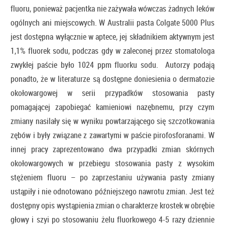
fluoru, ponieważ pacjentka nie zażywała wówczas żadnych leków
ogólnych ani miejscowych. W Australii pasta Colgate 5000 Plus
jest dostępna wyłącznie w aptece, jej składnikiem aktywnym jest
1,1% fluorek sodu, podczas gdy w zaleconej przez stomatologa
zwykłej paście było 1024 ppm fluorku sodu. Autorzy podają
ponadto, że w literaturze są dostępne doniesienia o dermatozie
okołowargowej w serii przypadków stosowania pasty
pomagającej zapobiegać kamieniowi nazębnemu, przy czym
zmiany nasilały się w wyniku powtarzającego się szczotkowania
zębów i były związane z zawartymi w paście pirofosforanami. W
innej pracy zaprezentowano dwa przypadki zmian skórnych
okołowargowych w przebiegu stosowania pasty z wysokim
stężeniem fluoru – po zaprzestaniu używania pasty zmiany
ustąpiły i nie odnotowano późniejszego nawrotu zmian. Jest też
dostępny opis wystąpienia zmian o charakterze krostek w obrębie
głowy i szyi po stosowaniu żelu fluorkowego 4-5 razy dziennie