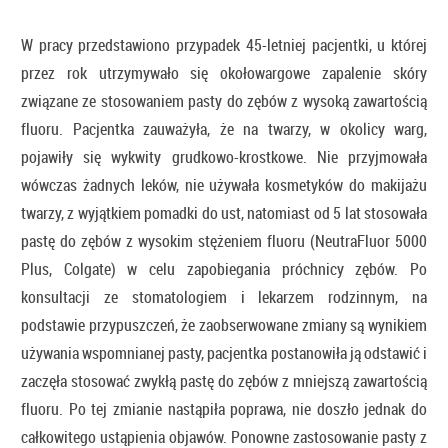
W pracy przedstawiono przypadek 45-letniej pacjentki, u której
przez rok utrzymywało się okołowargowe zapalenie skóry
związane ze stosowaniem pasty do zębów z wysoką zawartością
fluoru. Pacjentka zauważyła, że na twarzy, w okolicy warg,
pojawiły się wykwity grudkowo-krostkowe. Nie przyjmowała
wówczas żadnych leków, nie używała kosmetyków do makijażu
twarzy, z wyjątkiem pomadki do ust, natomiast od 5 lat stosowała
pastę do zębów z wysokim stężeniem fluoru (NeutraFluor 5000
Plus, Colgate) w celu zapobiegania próchnicy zębów. Po
konsultacji ze stomatologiem i lekarzem rodzinnym, na
podstawie przypuszczeń, że zaobserwowane zmiany są wynikiem
używania wspomnianej pasty, pacjentka postanowiła ją odstawić i
zaczęła stosować zwykłą pastę do zębów z mniejszą zawartością
fluoru. Po tej zmianie nastąpiła poprawa, nie doszło jednak do
całkowitego ustąpienia objawów. Ponowne zastosowanie pasty z