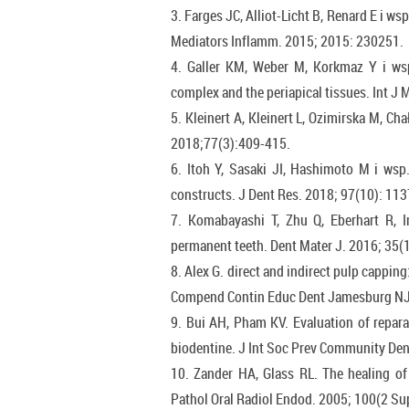
3. Farges JC, Alliot-Licht B, Renard E i w
Mediators Inflamm. 2015; 2015: 230251.
4. Galler KM, Weber M, Korkmaz Y i ws
complex and the periapical tissues. Int J 
5. Kleinert A, Kleinert L, Ozimirska M, C
2018;77(3):409-415.
6. Itoh Y, Sasaki JI, Hashimoto M i wsp
constructs. J Dent Res. 2018; 97(10): 11
7. Komabayashi T, Zhu Q, Eberhart R, Im
permanent teeth. Dent Mater J. 2016; 35(1
8. Alex G. direct and indirect pulp capping:
Compend Contin Educ Dent Jamesburg NJ 
9. Bui AH, Pham KV. Evaluation of repara
biodentine. J Int Soc Prev Community Den
10. Zander HA, Glass RL. The healing of
Pathol Oral Radiol Endod. 2005; 100(2 Su