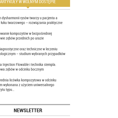
ARTYKUŁY W WOLNYM DOSTĘPIE
 dysharmonii rysów twarzy u pacjenta a
 łuku twarzowego – rozwiązania praktyczne
owanie kompozytów w bezpośredniej
wie zębów przednich po urazie
iagnostyczne oraz techniczne w leczeniu
ologicznym – studium wybranych przypadków
a Injection Flowable i technika stempla.
wa zębów w odcinku bocznym
rednia licówka kompozytowa w odcinku
im wykonana z użyciem uniwersalnego
ytu typu…
NEWSLETTER