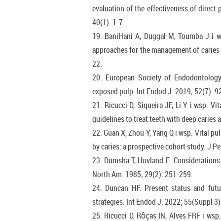
evaluation of the effectiveness of direct
40(1): 1-7.
19. BaniHani A, Duggal M, Toumba J i w
approaches for the management of caries in
22.
20. European Society of Endodontology
exposed pulp. Int Endod J. 2019; 52(7): 9
21. Ricucci D, Siqueira JF, Li Y i wsp. V
guidelines to treat teeth with deep caries
22. Guan X, Zhou Y, Yang Q i wsp. Vital pu
by caries: a prospective cohort study. J P
23. Dumsha T, Hovland E. Considerations 
North Am. 1985; 29(2): 251-259.
24. Duncan HF. Present status and futur
strategies. Int Endod J. 2022; 55(Suppl 3
25. Ricucci D, Rôças IN, Alves FRF i wsp