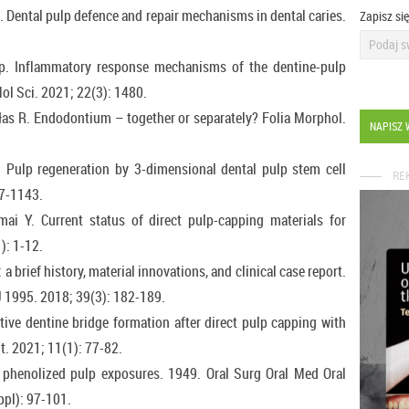
sp. Dental pulp defence and repair mechanisms in dental caries.
Zapisz si
p. Inflammatory response mechanisms of the dentine-pulp
Mol Sci. 2021; 22(3): 1480.
hałas R. Endodontium – together or separately? Folia Morphol.
NAPISZ 
. Pulp regeneration by 3-dimensional dental pulp stem cell
RE
37-1143.
ai Y. Current status of direct pulp-capping materials for
): 1-12.
 a brief history, material innovations, and clinical case report.
1995. 2018; 39(3): 182-189.
tive dentine bridge formation after direct pulp capping with
t. 2021; 11(1): 77-82.
 phenolized pulp exposures. 1949. Oral Surg Oral Med Oral
ppl): 97-101.