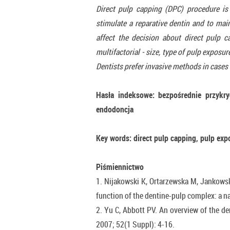
Direct pulp capping (DPC) procedure is 
stimulate a reparative dentin and to main
affect the decision about direct pulp c
multifactorial - size, type of pulp exposu
Dentists prefer invasive methods in cases 
Hasła indeksowe: bezpośrednie przykry
endodoncja
Key words: direct pulp capping, pulp exp
Piśmiennictwo
1. Nijakowski K, Ortarzewska M, Jankowski
function of the dentine-pulp complex: a na
2. Yu C, Abbott PV. An overview of the den
2007; 52(1 Suppl): 4-16.