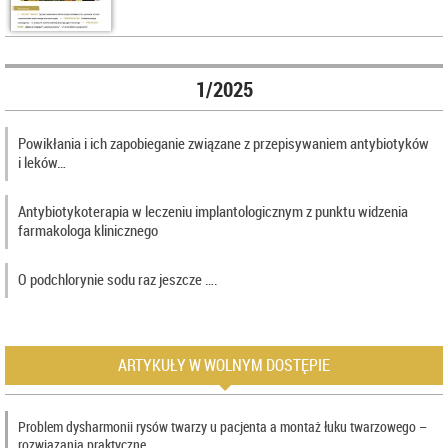
1/2025
Powikłania i ich zapobieganie związane z przepisywaniem antybiotyków
i leków…
Antybiotykoterapia w leczeniu implantologicznym z punktu widzenia
farmakologa klinicznego
O podchlorynie sodu raz jeszcze ….
ARTYKUŁY W WOLNYM DOSTĘPIE
Problem dysharmonii rysów twarzy u pacjenta a montaż łuku twarzowego –
rozwiązania praktyczne