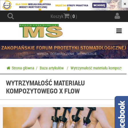
×
Actio
Koszyk
(
0
)
navig
Togg
navi
Strona główna
/
Baza artykułów
/
Wytrzymałość materiału kompozytow
WYTRZYMAŁOŚĆ MATERIAŁU
KOMPOZYTOWEGO X FLOW