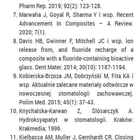
Pharm Rep. 2019; 92(2): 123-128.
Marwaha J, Goyal R, Sharma Y i wsp. Recent
Advancement In Composites – A Review.
2020; 7(1).
Davis HB, Gwinner F, Mitchell JC i wsp. Ion
release from, and fluoride recharge of a
composite with a fluoride-containing bioactive
glass. Dent Mater. 2014; 30(10): 1187-1194.
Kobierska-Brzoza JM, Dobrzyński M, Fita KA i
wsp. Aktualnie zalecane materiały odtwórcze w
nowoczesnej stomatologii zachowawczej.
Polim Med. 2015; 45(1): 37-43.
Knychalska-Karwan Z, Ślósarczyk A.
Hydroksyapatyt w stomatologii. Kraków:
Krakmedia; 1996.
Kielbassa AM, Muller J, Gernhardt CR. Closing