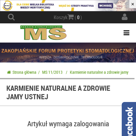
×
Actio
Koszyk
(
0
)
navig
Togg
navi
Strona główna
/
MS 11/2013
/
Karmienie naturalne a zdrowie jamy ust
KARMIENIE NATURALNE A ZDROWIE
JAMY USTNEJ
Artykuł wymaga zalogowania