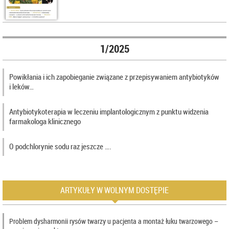
1/2025
Powikłania i ich zapobieganie związane z przepisywaniem antybiotyków
i leków…
Antybiotykoterapia w leczeniu implantologicznym z punktu widzenia
farmakologa klinicznego
O podchlorynie sodu raz jeszcze ….
ARTYKUŁY W WOLNYM DOSTĘPIE
Problem dysharmonii rysów twarzy u pacjenta a montaż łuku twarzowego –