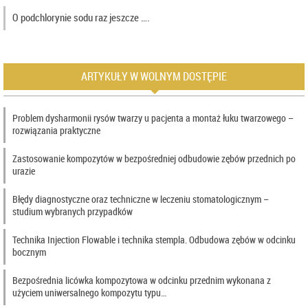
O podchlorynie sodu raz jeszcze ….
ARTYKUŁY W WOLNYM DOSTĘPIE
Problem dysharmonii rysów twarzy u pacjenta a montaż łuku twarzowego –
rozwiązania praktyczne
Zastosowanie kompozytów w bezpośredniej odbudowie zębów przednich po
urazie
Błędy diagnostyczne oraz techniczne w leczeniu stomatologicznym –
studium wybranych przypadków
Technika Injection Flowable i technika stempla. Odbudowa zębów w odcinku
bocznym
Bezpośrednia licówka kompozytowa w odcinku przednim wykonana z
użyciem uniwersalnego kompozytu typu…