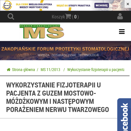
×
Actio
Koszyk
(
0
)
navig
Togg
navi
Strona główna
/
MS 11/2013
/
Wykorzystanie fizjoterapii u pacjent
WYKORZYSTANIE FIZJOTERAPII U
PACJENTA Z GUZEM MOSTOWO-
MÓŻDŻKOWYM I NASTĘPOWYM
PORAŻENIEM NERWU TWARZOWEGO