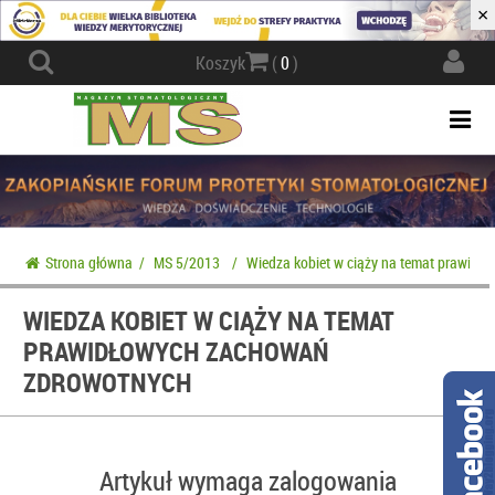
×
Actio
Koszyk
(
0
)
navig
Togg
navi
Strona główna
/
MS 5/2013
/
Wiedza kobiet w ciąży na temat prawid
WIEDZA KOBIET W CIĄŻY NA TEMAT
PRAWIDŁOWYCH ZACHOWAŃ
ZDROWOTNYCH
Artykuł wymaga zalogowania