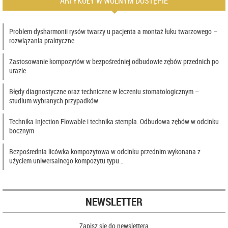
ARTYKUŁY W WOLNYM DOSTĘPIE
Problem dysharmonii rysów twarzy u pacjenta a montaż łuku twarzowego –
rozwiązania praktyczne
Zastosowanie kompozytów w bezpośredniej odbudowie zębów przednich po
urazie
Błędy diagnostyczne oraz techniczne w leczeniu stomatologicznym –
studium wybranych przypadków
Technika Injection Flowable i technika stempla. Odbudowa zębów w odcinku
bocznym
Bezpośrednia licówka kompozytowa w odcinku przednim wykonana z
użyciem uniwersalnego kompozytu typu…
NEWSLETTER
Zapisz się do newslettera