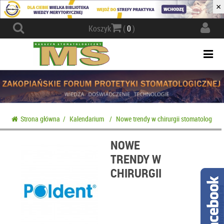
×
Actio
Koszyk
(
0
)
navig
Togg
navi
Strona główna
/
Kalendarium
/
Nowe trendy w chirurgii stomatologiczn
NOWE
TRENDY W
CHIRURGII