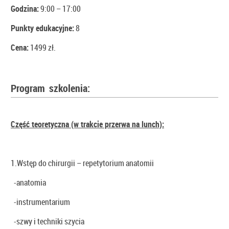
Godzina:
9:00 – 17:00
Punkty edukacyjne:
8
Cena:
1499 zł.
Program szkolenia:
Część teoretyczna (w trakcie przerwa na lunch):
1.Wstęp do chirurgii – repetytorium anatomii
-anatomia
-instrumentarium
-szwy i techniki szycia