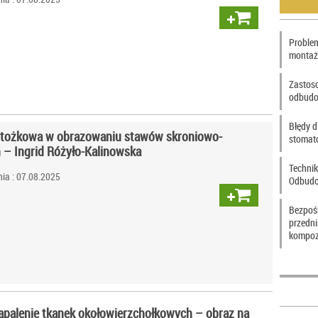
Problem
montaż
Zastos
odbudo
Błędy d
stożkowa w obrazowaniu stawów skroniowo-
stomat
– Ingrid Różyło-Kalinowska
Technik
ia : 07.08.2025
Odbudo
Bezpoś
przedn
kompoz
apalenie tkanek okołowierzchołkowych – obraz na