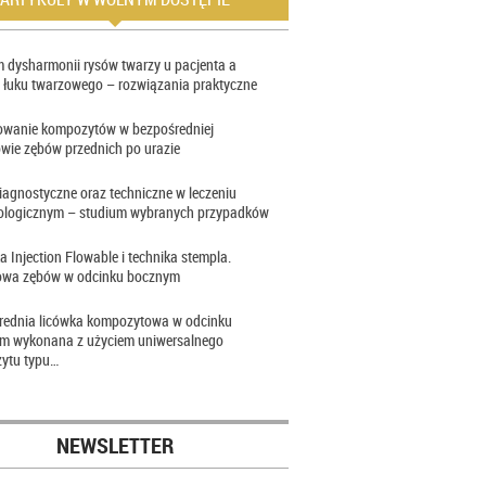
 dysharmonii rysów twarzy u pacjenta a
 łuku twarzowego – rozwiązania praktyczne
owanie kompozytów w bezpośredniej
wie zębów przednich po urazie
iagnostyczne oraz techniczne w leczeniu
ologicznym – studium wybranych przypadków
a Injection Flowable i technika stempla.
wa zębów w odcinku bocznym
rednia licówka kompozytowa w odcinku
im wykonana z użyciem uniwersalnego
ytu typu…
NEWSLETTER