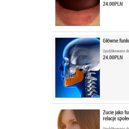
24.00
PLN
Główne funkc
Opublikowano dn
24.00
PLN
Żucie jako f
relacje społ
Opublikowano dn