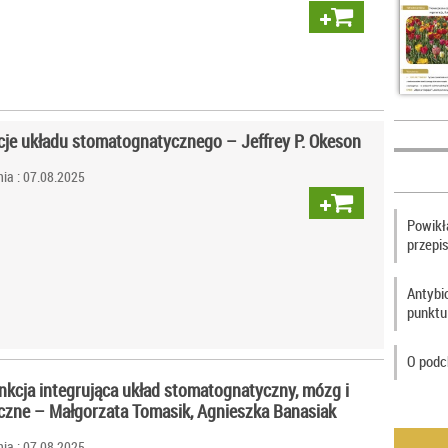
je układu stomatognatycznego – Jeffrey P. Okeson
ia : 07.08.2025
Powikła
przepi
Antybi
punktu
O podc
unkcja integrująca układ stomatognatyczny, mózg i
eczne – Małgorzata Tomasik, Agnieszka Banasiak
ia : 07.08.2025