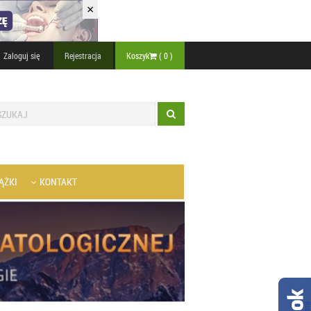
×
Zaloguj się
Rejestracja
Koszyk
(
0
)
ĄŻKI
KONTAKT