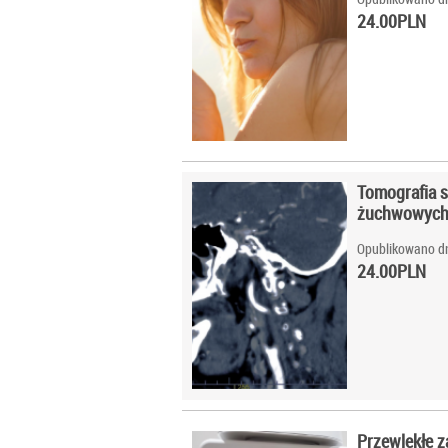
24.00
PLN
Tomografia 
żuchwowych 
Opublikowano dn
24.00
PLN
Przewlekłe z