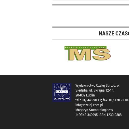
NASZE CZAS
Wydawnictwo Czelej Sp. z o. o.
Siedziba: ul. Skrajna 12-14,
20-802 Lublin,
tel.: 81/ 446 98 12; fax: 81/ 470 93 04
info@czelej.com.pl
Magazyn Stomatologiczny
INDEKS 340995 ISSN 1230-0888