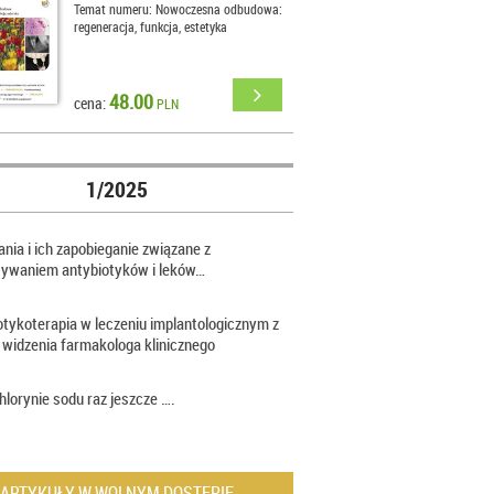
Temat numeru: Nowoczesna odbudowa:
regeneracja, funkcja, estetyka
48.00
cena:
PLN
1/2025
nia i ich zapobieganie związane z
sywaniem antybiotyków i leków…
otykoterapia w leczeniu implantologicznym z
 widzenia farmakologa klinicznego
hlorynie sodu raz jeszcze ….
ARTYKUŁY W WOLNYM DOSTĘPIE