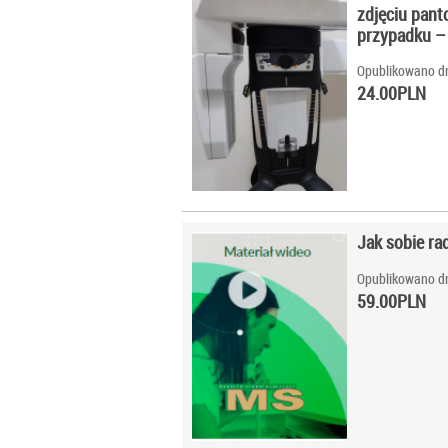
zdjęciu pan
przypadku –
Opublikowano dn
24.00
PLN
Jak sobie ra
Opublikowano dn
59.00
PLN