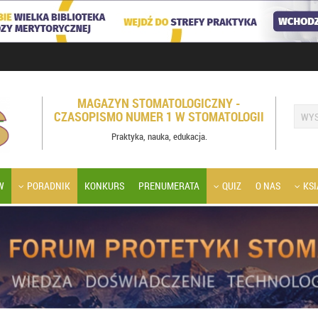
MAGAZYN STOMATOLOGICZNY -
CZASOPISMO NUMER 1 W STOMATOLOGII
Praktyka, nauka, edukacja.
W
PORADNIK
KONKURS
PRENUMERATA
QUIZ
O NAS
KSI