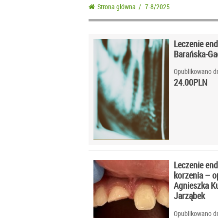
Strona główna
/
7-8/2025
Leczenie end
Barańska-G
Opublikowano dn
24.00
PLN
Leczenie en
korzenia – o
Agnieszka K
Jarząbek
Opublikowano dn