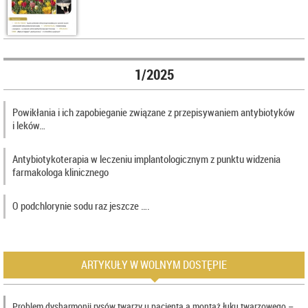
1/2025
Powikłania i ich zapobieganie związane z przepisywaniem antybiotyków
i leków…
Antybiotykoterapia w leczeniu implantologicznym z punktu widzenia
farmakologa klinicznego
O podchlorynie sodu raz jeszcze ….
ARTYKUŁY W WOLNYM DOSTĘPIE
Problem dysharmonii rysów twarzy u pacjenta a montaż łuku twarzowego –