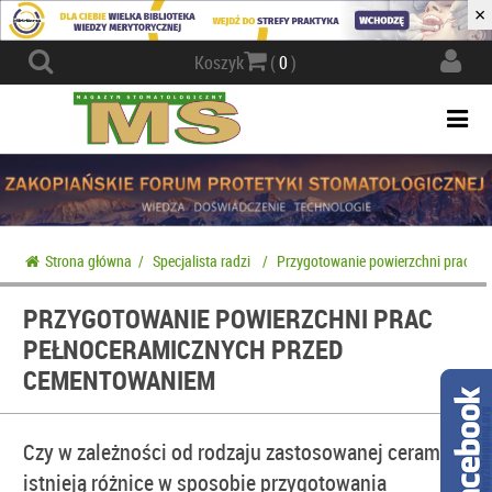
×
Actio
Koszyk
(
0
)
navig
Togg
navi
Strona główna
/
Specjalista radzi
/
Przygotowanie powierzchni prac p
PRZYGOTOWANIE POWIERZCHNI PRAC
PEŁNOCERAMICZNYCH PRZED
CEMENTOWANIEM
Czy w zależności od rodzaju zastosowanej ceramiki
istnieją różnice w sposobie przygotowania