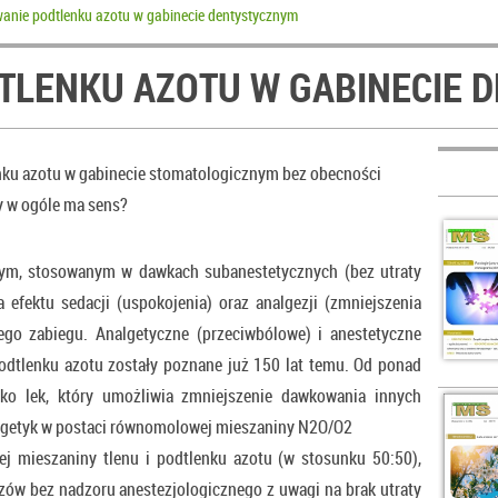
anie podtlenku azotu w gabinecie dentystycznym
TLENKU AZOTU W GABINECIE 
enku azotu w gabinecie stomatologicznym bez obecności
zy w ogóle ma sens?
nym, stosowanym w dawkach subanestetycznych (bez utraty
efektu sedacji (uspokojenia) oraz analgezji (zmniejszenia
go zabiegu. Analgetyczne (przeciwbólowe) i anestetyczne
odtlenku azotu zostały poznane już 150 lat temu. Od ponad
ako lek, który umożliwia zmniejszenie dawkowania innych
nalgetyk w postaci równomolowej mieszaniny N2O/O2
 mieszaniny tlenu i podtlenku azotu (w stosunku 50:50),
ów bez nadzoru anestezjologicznego z uwagi na brak utraty