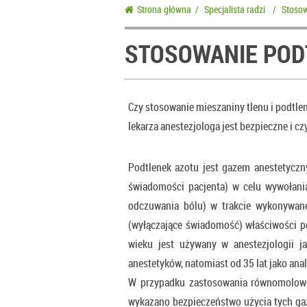
Strona główna
/
Specjalista radzi
/
Stosow
STOSOWANIE POD
Czy stosowanie mieszaniny tlenu i podtl
lekarza anestezjologa jest bezpieczne i c
Podtlenek azotu jest gazem anestetycz
świadomości pacjenta) w celu wywołania 
odczuwania bólu) w trakcie wykonywane
(wyłączające świadomość) właściwości p
wieku jest używany w anestezjologii j
anestetyków, natomiast od 35 lat jako a
W przypadku zastosowania równomolowej
wykazano bezpieczeństwo użycia tych gaz