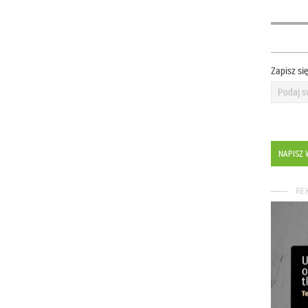
Zapisz si
NAPISZ 
RE