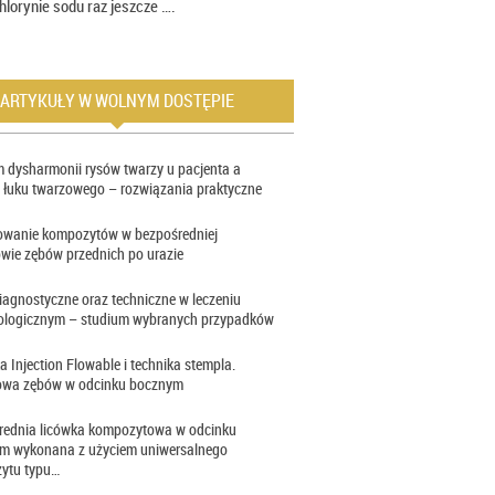
hlorynie sodu raz jeszcze ….
ARTYKUŁY W WOLNYM DOSTĘPIE
 dysharmonii rysów twarzy u pacjenta a
 łuku twarzowego – rozwiązania praktyczne
owanie kompozytów w bezpośredniej
wie zębów przednich po urazie
iagnostyczne oraz techniczne w leczeniu
ologicznym – studium wybranych przypadków
a Injection Flowable i technika stempla.
wa zębów w odcinku bocznym
rednia licówka kompozytowa w odcinku
im wykonana z użyciem uniwersalnego
ytu typu…