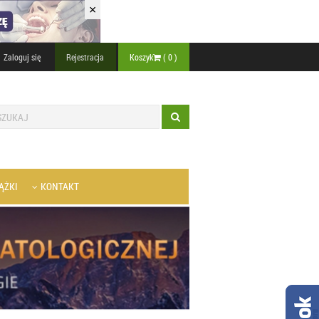
×
Zaloguj się
Rejestracja
Koszyk
(
0
)
ĄŻKI
KONTAKT