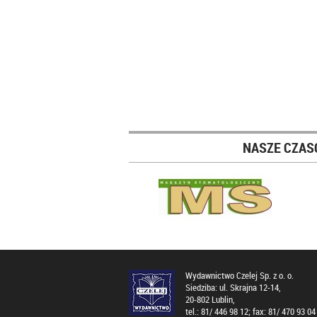
NASZE CZAS
Wydawnictwo Czelej Sp. z o. o.
Siedziba: ul. Skrajna 12-14,
20-802 Lublin,
tel.: 81/ 446 98 12; fax: 81/ 470 93 04