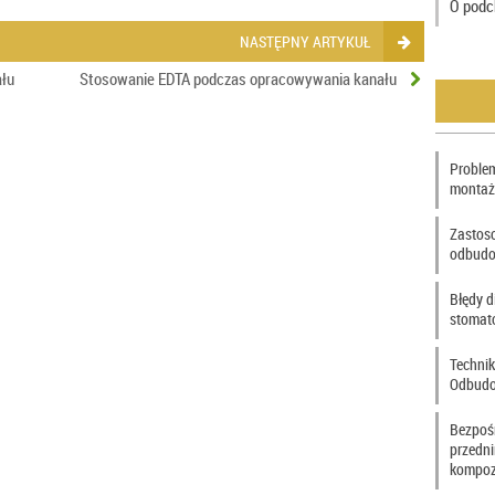
O podc
NASTĘPNY ARTYKUŁ
łu
Stosowanie EDTA podczas opracowywania kanału
Problem
montaż
Zastos
odbudo
Błędy d
stomat
Technik
Odbudo
Bezpoś
przedn
kompoz