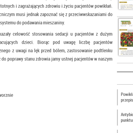
stotnych i zagrażających zdrowiu i życiu pacjentów powikłań.
cniczym musi jednak zapoznać się z przeciwwskazaniami do
 systemu do podawania mieszaniny.
ykazały celowość stosowania sedacji u pacjentów z dużym
cujących dzieci. Biorąc pod uwagę liczbę pacjentów
znego z uwagi na lęk przed bólem, zastosowanie podtlenku
ć do poprawy stanu zdrowia jamy ustnej pacjentów w naszym
Powikła
worznie
przepi
Antybi
punktu