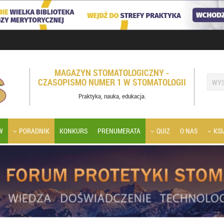
MAGAZYN STOMATOLOGICZNY -
CZASOPISMO NUMER 1 W STOMATOLOGII
Praktyka, nauka, edukacja.
W
PORADNIK
KONKURS
PRENUMERATA
QUIZ
O NAS
KSI