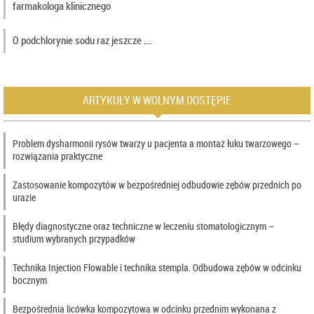
farmakologa klinicznego
O podchlorynie sodu raz jeszcze ….
ARTYKUŁY W WOLNYM DOSTĘPIE
Problem dysharmonii rysów twarzy u pacjenta a montaż łuku twarzowego –
rozwiązania praktyczne
Zastosowanie kompozytów w bezpośredniej odbudowie zębów przednich po
urazie
Błędy diagnostyczne oraz techniczne w leczeniu stomatologicznym –
studium wybranych przypadków
Technika Injection Flowable i technika stempla. Odbudowa zębów w odcinku
bocznym
Bezpośrednia licówka kompozytowa w odcinku przednim wykonana z