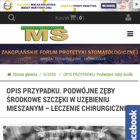
×
Actio
Koszyk
(
0
)
navig
Togg
navi
Strona główna
/
6/2026
/
OPIS PRZYPADKU. Podwójne zęby środkowe sz
OPIS PRZYPADKU. PODWÓJNE ZĘBY
ŚRODKOWE SZCZĘKI W UZĘBIENIU
MIESZANYM – LECZENIE CHIRURGICZNE