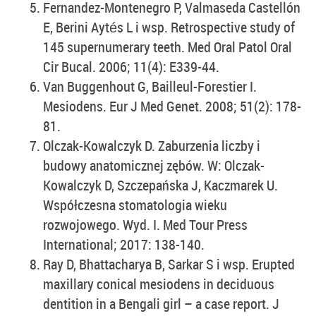
Fernandez-Montenegro P, Valmaseda Castellón
E, Berini Aytés L i wsp. Retrospective study of
145 supernumerary teeth. Med Oral Patol Oral
Cir Bucal. 2006; 11(4): E339-44.
Van Buggenhout G, Bailleul-Forestier I.
Mesiodens. Eur J Med Genet. 2008; 51(2): 178-
81.
Olczak-Kowalczyk D. Zaburzenia liczby i
budowy anatomicznej zębów. W: Olczak-
Kowalczyk D, Szczepańska J, Kaczmarek U.
Współczesna stomatologia wieku
rozwojowego. Wyd. I. Med Tour Press
International; 2017: 138-140.
Ray D, Bhattacharya B, Sarkar S i wsp. Erupted
maxillary conical mesiodens in deciduous
dentition in a Bengali girl – a case report. J