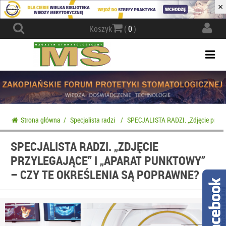
×
Actio
Koszyk
(
0
)
navig
Togg
navi
Strona główna
/
Specjalista radzi
/
SPECJALISTA RADZI. „Zdjęcie przyle
SPECJALISTA RADZI. „ZDJĘCIE
PRZYLEGAJĄCE” I „APARAT PUNKTOWY”
– CZY TE OKREŚLENIA SĄ POPRAWNE?