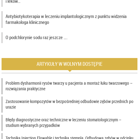
i leków…
Antybiotykoterapia w leczeniu implantologicznym z punktu widzenia
farmakologa klinicznego
O podchlorynie sodu raz jeszcze ….
ARTYKUŁY W WOLNYM DOSTĘPIE
Problem dysharmonii rysów twarzy u pacjenta a montaż łuku twarzowego –
rozwiązania praktyczne
Zastosowanie kompozytów w bezpośredniej odbudowie zębów przednich po
urazie
Błędy diagnostyczne oraz techniczne w leczeniu stomatologicznym –
studium wybranych przypadków
Technika Injection Flowable i technika stempla. Odbudowa zębów w odcinku