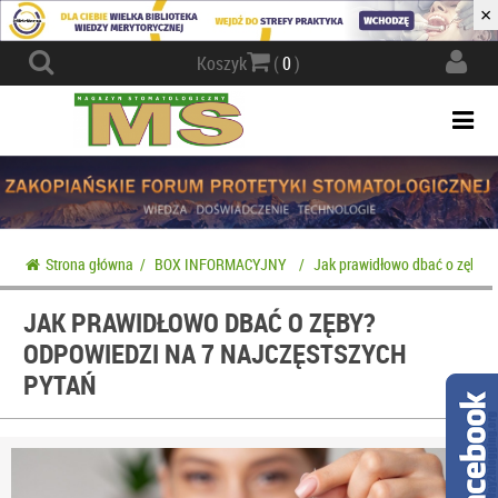
×
Actio
Koszyk
(
0
)
navig
Togg
navi
Strona główna
/
BOX INFORMACYJNY
/
Jak prawidłowo dbać o zęby? 
JAK PRAWIDŁOWO DBAĆ O ZĘBY?
ODPOWIEDZI NA 7 NAJCZĘSTSZYCH
PYTAŃ