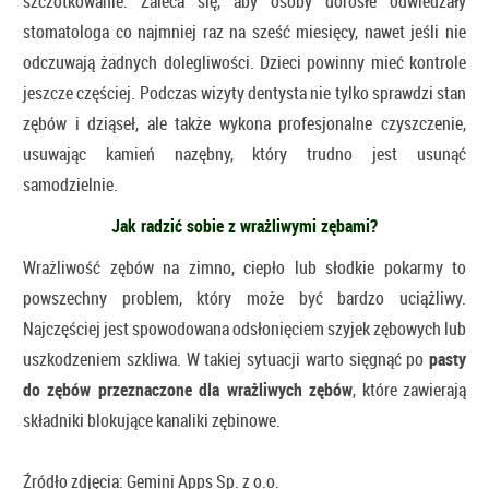
szczotkowanie. Zaleca się, aby osoby dorosłe odwiedzały
stomatologa co najmniej raz na sześć miesięcy, nawet jeśli nie
odczuwają żadnych dolegliwości. Dzieci powinny mieć kontrole
jeszcze częściej. Podczas wizyty dentysta nie tylko sprawdzi stan
zębów i dziąseł, ale także wykona profesjonalne czyszczenie,
usuwając kamień nazębny, który trudno jest usunąć
samodzielnie.
Jak radzić sobie z wrażliwymi zębami?
Wrażliwość zębów na zimno, ciepło lub słodkie pokarmy to
powszechny problem, który może być bardzo uciążliwy.
Najczęściej jest spowodowana odsłonięciem szyjek zębowych lub
uszkodzeniem szkliwa. W takiej sytuacji warto sięgnąć po
pasty
do zębów przeznaczone dla wrażliwych zębów
, które zawierają
składniki blokujące kanaliki zębinowe.
Źródło zdjęcia: Gemini Apps Sp. z o.o.