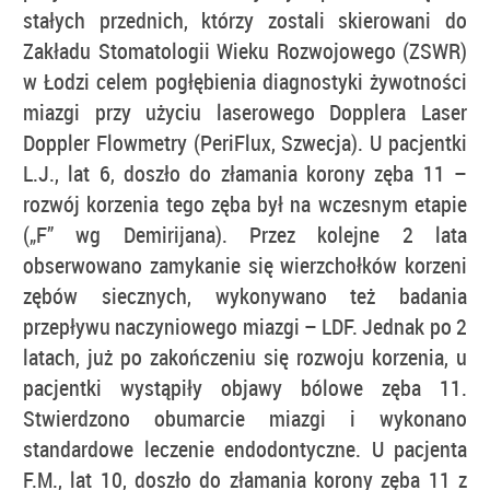
stałych przednich, którzy zostali skierowani do
Zakładu Stomatologii Wieku Rozwojowego (ZSWR)
w Łodzi celem pogłębienia diagnostyki żywotności
miazgi przy użyciu laserowego Dopplera Laser
Doppler Flowmetry (PeriFlux, Szwecja). U pacjentki
L.J., lat 6, doszło do złamania korony zęba 11 –
rozwój korzenia tego zęba był na wczesnym etapie
(„F” wg Demirijana). Przez kolejne 2 lata
obserwowano zamykanie się wierzchołków korzeni
zębów siecznych, wykonywano też badania
przepływu naczyniowego miazgi – LDF. Jednak po 2
latach, już po zakończeniu się rozwoju korzenia, u
pacjentki wystąpiły objawy bólowe zęba 11.
Stwierdzono obumarcie miazgi i wykonano
standardowe leczenie endodontyczne. U pacjenta
F.M., lat 10, doszło do złamania korony zęba 11 z