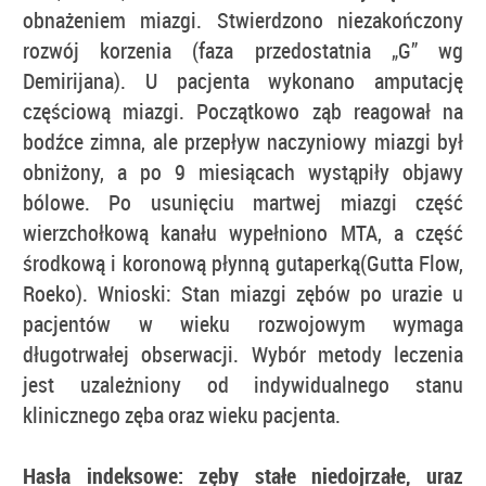
obnażeniem miazgi. Stwierdzono niezakończony
rozwój korzenia (faza przedostatnia „G” wg
Demirijana). U pacjenta wykonano amputację
częściową miazgi. Początkowo ząb reagował na
bodźce zimna, ale przepływ naczyniowy miazgi był
obniżony, a po 9 miesiącach wystąpiły objawy
bólowe. Po usunięciu martwej miazgi część
wierzchołkową kanału wypełniono MTA, a część
środkową i koronową płynną gutaperką(Gutta Flow,
Roeko). Wnioski: Stan miazgi zębów po urazie u
pacjentów w wieku rozwojowym wymaga
długotrwałej obserwacji. Wybór metody leczenia
jest uzależniony od indywidualnego stanu
klinicznego zęba oraz wieku pacjenta.
Hasła indeksowe: zęby stałe niedojrzałe, uraz