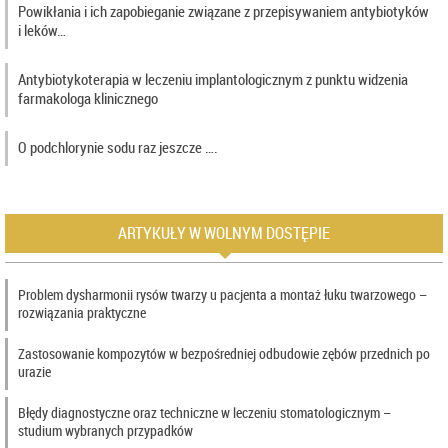
Powikłania i ich zapobieganie związane z przepisywaniem antybiotyków
i leków…
Antybiotykoterapia w leczeniu implantologicznym z punktu widzenia
farmakologa klinicznego
O podchlorynie sodu raz jeszcze ….
ARTYKUŁY W WOLNYM DOSTĘPIE
Problem dysharmonii rysów twarzy u pacjenta a montaż łuku twarzowego –
rozwiązania praktyczne
Zastosowanie kompozytów w bezpośredniej odbudowie zębów przednich po
urazie
Błędy diagnostyczne oraz techniczne w leczeniu stomatologicznym –
studium wybranych przypadków