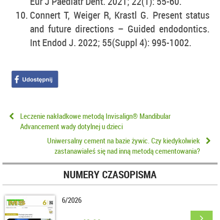
Eur J Paediatr Dent. 2021; 22(1): 55-60.
Connert T, Weiger R, Krastl G. Present status
and future directions – Guided endodontics.
Int Endod J. 2022; 55(Suppl 4): 995-1002.
Leczenie nakładkowe metodą Invisalign® Mandibular
Advancement wady dotylnej u dzieci
Uniwersalny cement na bazie żywic. Czy kiedykolwiek
zastanawiałeś się nad inną metodą cementowania?
NUMERY CZASOPISMA
6/2026