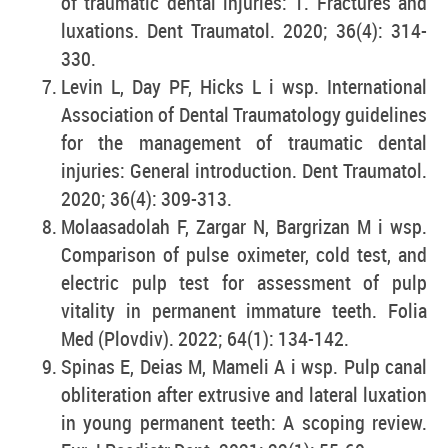
of traumatic dental injuries: 1. Fractures and
luxations. Dent Traumatol. 2020; 36(4): 314-
330.
Levin L, Day PF, Hicks L i wsp. International
Association of Dental Traumatology guidelines
for the management of traumatic dental
injuries: General introduction. Dent Traumatol.
2020; 36(4): 309-313.
Molaasadolah F, Zargar N, Bargrizan M i wsp.
Comparison of pulse oximeter, cold test, and
electric pulp test for assessment of pulp
vitality in permanent immature teeth. Folia
Med (Plovdiv). 2022; 64(1): 134-142.
Spinas E, Deias M, Mameli A i wsp. Pulp canal
obliteration after extrusive and lateral luxation
in young permanent teeth: A scoping review.