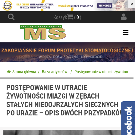
×
Actio
Koszyk
(
0
)
navig
Togg
navi
Strona główna
/
Baza artykułów
/
Postępowanie w utracie żywotności m
POSTĘPOWANIE W UTRACIE
ŻYWOTNOŚCI MIAZGI W ZĘBACH
STAŁYCH NIEDOJRZAŁYCH SIECZNYCH
PO URAZIE – OPIS DWÓCH PRZYPADKÓW