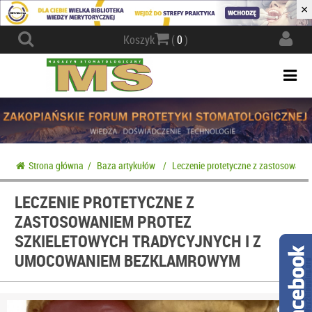
×
Actio
Koszyk
(
0
)
navig
Togg
navi
Strona główna
/
Baza artykułów
/
Leczenie protetyczne z zastosowani
LECZENIE PROTETYCZNE Z
ZASTOSOWANIEM PROTEZ
SZKIELETOWYCH TRADYCYJNYCH I Z
UMOCOWANIEM BEZKLAMROWYM