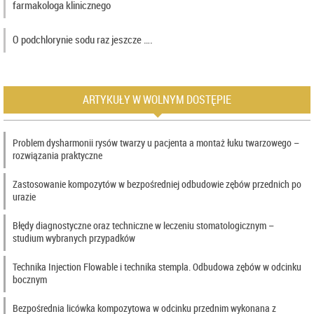
farmakologa klinicznego
O podchlorynie sodu raz jeszcze ….
ARTYKUŁY W WOLNYM DOSTĘPIE
Problem dysharmonii rysów twarzy u pacjenta a montaż łuku twarzowego –
rozwiązania praktyczne
Zastosowanie kompozytów w bezpośredniej odbudowie zębów przednich po
urazie
Błędy diagnostyczne oraz techniczne w leczeniu stomatologicznym –
studium wybranych przypadków
Technika Injection Flowable i technika stempla. Odbudowa zębów w odcinku
bocznym
Bezpośrednia licówka kompozytowa w odcinku przednim wykonana z