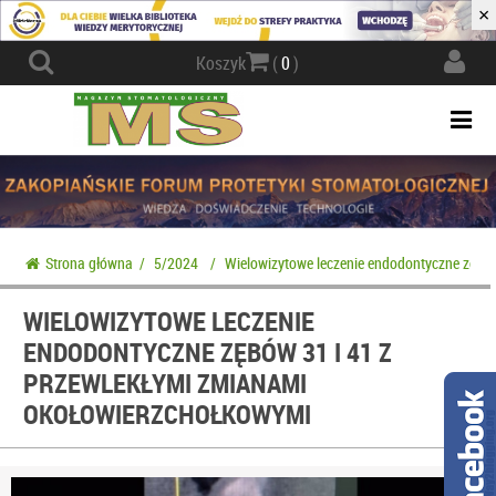
×
Actio
Koszyk
(
0
)
navig
Togg
navi
Strona główna
/
5/2024
/
Wielowizytowe leczenie endodontyczne zębów
WIELOWIZYTOWE LECZENIE
ENDODONTYCZNE ZĘBÓW 31 I 41 Z
PRZEWLEKŁYMI ZMIANAMI
OKOŁOWIERZCHOŁKOWYMI