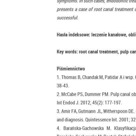
symptoms. In such cases, endodontic treat
presents a case of root canal treatment 
successful.
Hasła indeksowe: leczenie kanałowe, obli
Key words: root canal treatment, pulp can
Piśmiennictwo
1. Thomas B, Chandak M, Patidar A i wsp. C
38-43.
2. McCabe PS, Dummer PM. Pulp canal obl
Int Endod J. 2012; 45(2): 177-197.
3. Amir FA, Gutmann JL, Witherspoon DE. 
and diagnosis. Quintessence Int. 2001; 32
4. Barańska-Gachowska M. Klasyfikac