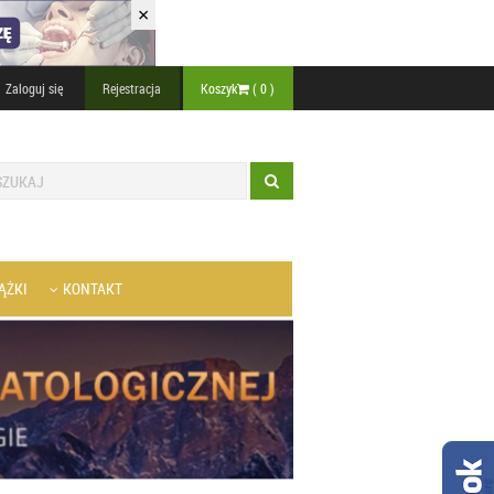
×
Zaloguj się
Rejestracja
Koszyk
(
0
)
ĄŻKI
KONTAKT