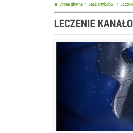
Strona główna
/
Baza artykułów
/
Leczeni
LECZENIE KANAŁ