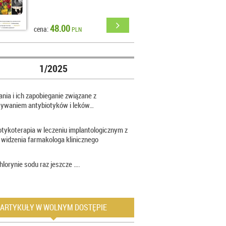
48.00
cena:
PLN
1/2025
nia i ich zapobieganie związane z
sywaniem antybiotyków i leków…
otykoterapia w leczeniu implantologicznym z
 widzenia farmakologa klinicznego
hlorynie sodu raz jeszcze ….
ARTYKUŁY W WOLNYM DOSTĘPIE