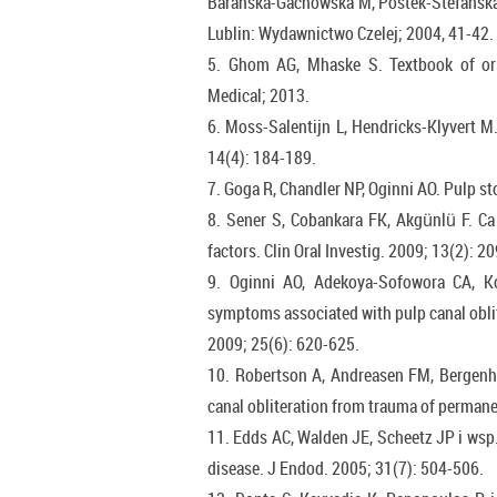
Barańska-Gachowska M, Postek-Stefańska 
Lublin: Wydawnictwo Czelej; 2004, 41-42.
5. Ghom AG, Mhaske S. Textbook of ora
Medical; 2013.
6. Moss-Salentijn L, Hendricks-Klyvert M
14(4): 184-189.
7. Goga R, Chandler NP, Oginni AO. Pulp st
8. Sener S, Cobankara FK, Akgünlü F. Ca
factors. Clin Oral Investig. 2009; 13(2): 2
9. Oginni AO, Adekoya-Sofowora CA, Ko
symptoms associated with pulp canal oblit
2009; 25(6): 620-625.
10. Robertson A, Andreasen FM, Bergenho
canal obliteration from trauma of permane
11. Edds AC, Walden JE, Scheetz JP i wsp. 
disease. J Endod. 2005; 31(7): 504-506.