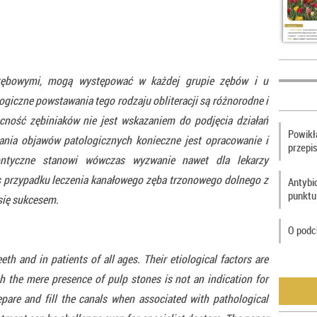
 zębowymi, mogą występować w każdej grupie zębów i u
ogiczne powstawania tego rodzaju obliteracji są różnorodne i
ność zębiniaków nie jest wskazaniem do podjęcia działań
Powikła
ania objawów patologicznych konieczne jest opracowanie i
przepi
ontyczne stanowi wówczas wyzwanie nawet dla lekarzy
s przypadku leczenia kanałowego zęba trzonowego dolnego z
Antybi
punktu
się sukcesem.
O podc
th and in patients of all ages. Their etiological factors are
h the mere presence of pulp stones is not an indication for
epare and fill the canals when associated with pathological