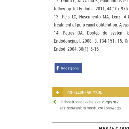
12. Donta C, Kavvadia K, Panopoulos P i
follow-up. Int Endod J. 2011; 44(10): 976
13. Reis LC, Nascimento MA, Lenzi AR.
treatment of pulp canal obliteration. A ca
14. Petres OA. Dostęp do system ka
Endodoncja.pl. 2008; 3: 134-151. 15. K
Endod. 2004; 30(1): 5-16
POPRZEDNI ARTYKUŁ
Jednostronne podniesienie zgryzu z
zastosowaniem mostu cyrkonowego
NASZE CZAS