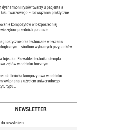
 dysharmonii rysów twarzy u pacjenta a
 łuku twarzowego – rozwiązania praktyczne
owanie kompozytów w bezpośredniej
wie zębów przednich po urazie
iagnostyczne oraz techniczne w leczeniu
ologicznym – studium wybranych przypadków
a Injection Flowable i technika stempla.
wa zębów w odcinku bocznym
rednia licówka kompozytowa w odcinku
im wykonana z użyciem uniwersalnego
ytu typu…
NEWSLETTER
ę do newslettera