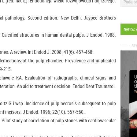
L (red. nauk.). Endodoncja wieku rozwojowego i dojrzałego.
l pathology. Second edition. New Delhi: Jaypee Brothers
NAPISZ 
. Calcified structures in human dental pulps. J Endod. 1988;
RE
ones. A review. Int Endod J. 2008; 41(6): 457-468.
lcifications of the pulp chamber. Prevalence and implicated
09-215.
lawole KA. Evaluation of radiographs, clinical signs and
eration. An aid to treatment decision. Endod Dent Traumatol.
ltz G i wsp. Incidence of pulp necrosis subsequent to pulp
nt incisors. J Endod. 1996; 22(10): 557-560.
Pilot study of correlation of pulp stones with cardiovascular