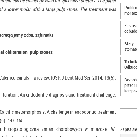
ment can be challenge even for specialist doctors. The paper
Problem
of a lower molar with a large pulp stone. The treatment was
montaż
Zastos
odbudo
teracja jamy zęba, zębiniaki
Błędy d
stomat
al obliteration, pulp stones
Technik
Odbudo
alcified canals – a review. IOSR J Dent Med Sci. 2014; 13(5):
Bezpoś
przedn
kompoz
iteration. An endodontic diagnosis and treatment challenge.
Calcific metamorphosis. A challenge in endodontic treatment
(6): 447-455.
ja histopatologiczna zmian chorobowych w miazdze. W:
Zapisz si