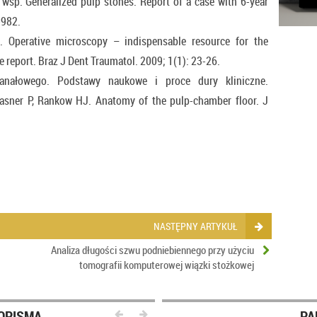
 wsp. Generalized pulp stones. Report of a case with 6-year
-982.
 Operative microscopy – indispensable resource for the
se report. Braz J Dent Traumatol. 2009; 1(1): 23-26.
nałowego. Podstawy naukowe i proce dury kliniczne.
rasner P, Rankow HJ. Anatomy of the pulp-chamber floor. J
NASTĘPNY ARTYKUŁ
Analiza długości szwu podniebiennego przy użyciu
tomografii komputerowej wiązki stożkowej
OPISMA
PA