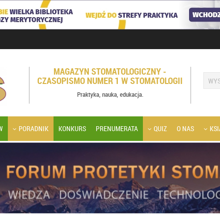
MAGAZYN STOMATOLOGICZNY -
CZASOPISMO NUMER 1 W STOMATOLOGII
Praktyka, nauka, edukacja.
W
PORADNIK
KONKURS
PRENUMERATA
QUIZ
O NAS
KSI