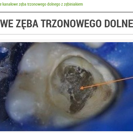
e kanałowe zęba trzonowego dolnego z zębiniakiem
OWE ZĘBA TRZONOWEGO DOLNEG