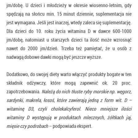
jm/dobę. U dzieci i młodzieży w okresie wiosenno-letnim, gdy
spędzają na słońcu min. 15 minut dziennie, suplementacja nie
jest wymagana. Jeśli jest inaczej, wtedy zaleca się suplementację.
Dla dzieci do 10. roku życia witamina D w dawce 600-1000
jm/dobę, natomiast u starszych dzieci ta ilość może wzrosnąć
nawet do 2000 jm/dzień. Trzeba też pamiętać, że u osób z
nadwagą dobowe dawki mogą być jeszcze wyższe.
Dodatkowo, do swojej diety warto włączyć produkty bogate w ten
składnik odżywczy, które mogą zapewnić ok. 20 proc.
zapotrzebowania.
Należą do nich tłuste ryby morskie np. węgorz,
sardynki, makrela, łosoś, które zawierają jedną z form wit. D –
witaminę D3, czyli cholekalcyferol. Nieco mniejsze ilości
witaminy D występują w produktach mlecznych, żółtkach jaj,
mięsie czy podrobach
– podpowiada ekspert.