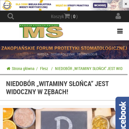
×
Actio
Koszyk
(
0
)
navig
Togg
navi
Strona główna
/
Flesz
/
NIEDOBÓR „WITAMINY SŁOŃCA” JEST WIDOC
NIEDOBÓR „WITAMINY SŁOŃCA” JEST
WIDOCZNY W ZĘBACH!