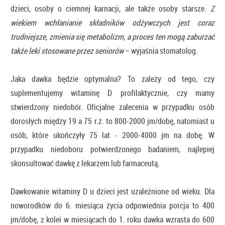
dzieci, osoby o ciemnej karnacji, ale także osoby starsze.
Z
wiekiem wchłanianie składników odżywczych jest coraz
trudniejsze, zmienia się metabolizm, a proces ten mogą zaburzać
także leki stosowane przez seniorów
– wyjaśnia stomatolog.
Jaka dawka będzie optymalna? To zależy od tego, czy
suplementujemy witaminę D profilaktycznie, czy mamy
stwierdzony niedobór. Oficjalne zalecenia w przypadku osób
dorosłych między 19 a 75 r.ż. to 800-2000 jm/dobę, natomiast u
osób, które ukończyły 75 lat - 2000-4000 jm na dobę. W
przypadku niedoboru potwierdzonego badaniem, najlepiej
skonsultować dawkę z lekarzem lub farmaceutą.
Dawkowanie witaminy D u dzieci jest uzależnione od wieku. Dla
noworodków do 6. miesiąca życia odpowiednia porcja to 400
jm/dobę, z kolei w miesiącach do 1. roku dawka wzrasta do 600