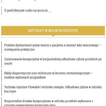
O podchlorynie sodu raz jeszcze ….
ARTYKUŁY W WOLNYM DOSTĘPIE
Problem dysharmonii rysów twarzy u pacjenta a montaż łuku twarzowego –
rozwiązania praktyczne
Zastosowanie kompozytów w bezpośredniej odbudowie zębów przednich po
urazie
Błędy diagnostyczne oraz techniczne w leczeniu stomatologicznym –
studium wybranych przypadków
Technika Injection Flowable i technika stempla. Odbudowa zębów w odcinku
bocznym
Bezpośrednia licówka kompozytowa w odcinku przednim wykonana z
użyciem uniwersalnego kompozytu typu…