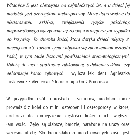
Witamina D jest niezbędna od najmłodszych lat, a u dzieci jej
niedobór jest szczególnie niebezpieczny. Może doprowadzić do
niedorozwoju szkliwa, zwiększenia ryzyka próchnicy,
nieprawidłowego wyrzynania się zębów, a w najgorszym wypadku
do krzywicy. To choroba kości, która dotyka dzieci między 2.
miesiącem a 3. rokiem życia i objawia się zaburzeniami wzrostu
kości, w tym także licznymi powikłaniami stomatologicznymi.
Należą do nich: opóźnione ząbkowanie, osłabione szkliwo czy
deformacje koron zębowych
– wylicza lek. dent. Agnieszka
Juśkiewicz z Medicover Stomatologia Łódź Pomorska.
W przypadku osób dorosłych i seniorów, niedobór może
prowadzić z kolei do m.in. osteopenii i osteoporozy, w której
dochodzi do zmniejszenia gęstości kości i ich większej
łamliwości. Zęby są słabsze, bardziej narażone na urazy oraz
wczesną utratę. Skutkiem słabo zmineralizowanych kości jest