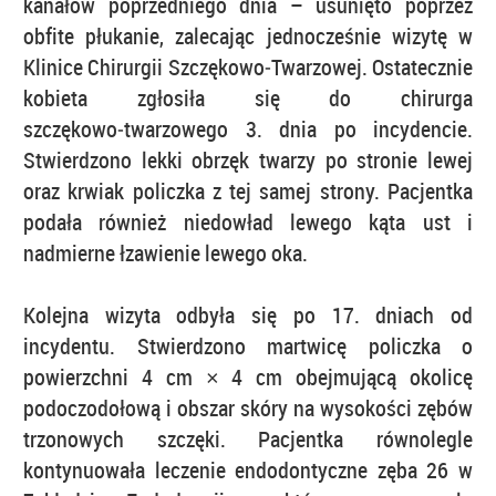
kanałów poprzedniego dnia – usunięto poprzez
obfite płukanie, zalecając jednocześnie wizytę w
Klinice Chirurgii Szczękowo‑Twarzowej. Ostatecznie
kobieta zgłosiła się do chirurga
szczękowo‑twarzowego 3. dnia po incydencie.
Stwierdzono lekki obrzęk twarzy po stronie lewej
oraz krwiak policzka z tej samej strony. Pacjentka
podała również niedowład lewego kąta ust i
nadmierne łzawienie lewego oka.
Kolejna wizyta odbyła się po 17. dniach od
incydentu. Stwierdzono martwicę policzka o
powierzchni 4 cm × 4 cm obejmującą okolicę
podoczodołową i obszar skóry na wysokości zębów
trzonowych szczęki. Pacjentka równolegle
kontynuowała leczenie endodontyczne zęba 26 w