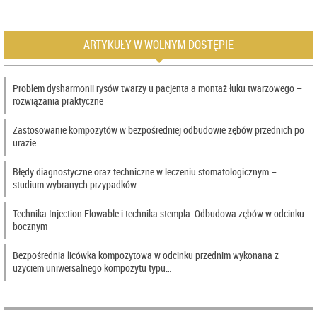
ARTYKUŁY W WOLNYM DOSTĘPIE
Problem dysharmonii rysów twarzy u pacjenta a montaż łuku twarzowego –
rozwiązania praktyczne
Zastosowanie kompozytów w bezpośredniej odbudowie zębów przednich po
urazie
Błędy diagnostyczne oraz techniczne w leczeniu stomatologicznym –
studium wybranych przypadków
Technika Injection Flowable i technika stempla. Odbudowa zębów w odcinku
bocznym
Bezpośrednia licówka kompozytowa w odcinku przednim wykonana z
użyciem uniwersalnego kompozytu typu…