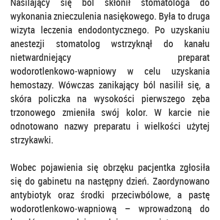
Nasilający się ból skłonił stomatologa do
wykonania znieczulenia nasiękowego. Była to druga
wizyta leczenia endodontycznego. Po uzyskaniu
anestezji stomatolog wstrzyknął do kanału
nietwardniejący preparat
wodorotlenkowo‑wapniowy w celu uzyskania
hemostazy. Wówczas zanikający ból nasilił się, a
skóra policzka na wysokości pierwszego zęba
trzonowego zmieniła swój kolor. W karcie nie
odnotowano nazwy preparatu i wielkości użytej
strzykawki.
Wobec pojawienia się obrzęku pacjentka zgłosiła
się do gabinetu na następny dzień. Zaordynowano
antybiotyk oraz środki przeciwbólowe, a pastę
wodorotlenkowo‑wapniową – wprowadzoną do