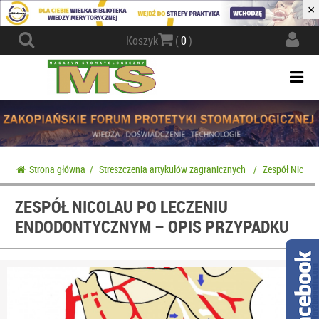
×
Actio
Koszyk
(
0
)
navig
Togg
navi
Strona główna
/
Streszczenia artykułów zagranicznych
/
Zespół Nicola
ZESPÓŁ NICOLAU PO LECZENIU
ENDODONTYCZNYM – OPIS PRZYPADKU