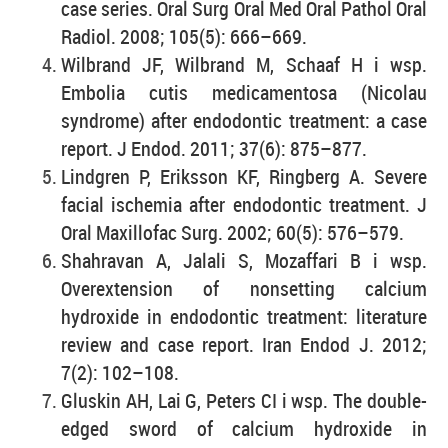
case series. Oral Surg Oral Med Oral Pathol Oral
Radiol. 2008; 105(5): 666–669.
Wilbrand JF, Wilbrand M, Schaaf H i wsp.
Embolia cutis medicamentosa (Nicolau
syndrome) after endodontic treatment: a case
report. J Endod. 2011; 37(6): 875–877.
Lindgren P, Eriksson KF, Ringberg A. Severe
facial ischemia after endodontic treatment. J
Oral Maxillofac Surg. 2002; 60(5): 576–579.
Shahravan A, Jalali S, Mozaffari B i wsp.
Overextension of nonsetting calcium
hydroxide in endodontic treatment: literature
review and case report. Iran Endod J. 2012;
7(2): 102–108.
Gluskin AH, Lai G, Peters CI i wsp. The double-
edged sword of calcium hydroxide in