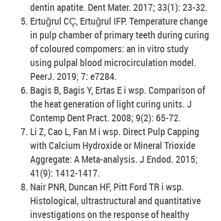
dentin apatite. Dent Mater. 2017; 33(1): 23-32.
Ertuğrul CÇ, Ertuğrul IFP. Temperature change
in pulp chamber of primary teeth during curing
of coloured compomers: an in vitro study
using pulpal blood microcirculation model.
PeerJ. 2019; 7: e7284.
Bagis B, Bagis Y, Ertas E i wsp. Comparison of
the heat generation of light curing units. J
Contemp Dent Pract. 2008; 9(2): 65-72.
Li Z, Cao L, Fan M i wsp. Direct Pulp Capping
with Calcium Hydroxide or Mineral Trioxide
Aggregate: A Meta-analysis. J Endod. 2015;
41(9): 1412-1417.
Nair PNR, Duncan HF, Pitt Ford TR i wsp.
Histological, ultrastructural and quantitative
investigations on the response of healthy