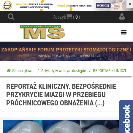
×
Actio
Koszyk
(
0
)
navig
Togg
navi
Strona główna
/
Artykuły w wolnym dostępie
/
REPORTAŻ KLINICZNY. Bez
REPORTAŻ KLINICZNY. BEZPOŚREDNIE
PRZYKRYCIE MIAZGI W PRZEBIEGU
PRÓCHNICOWEGO OBNAŻENIA (...)