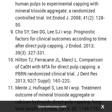
human pulps to experimental capping with
mineral trioxide aggregate: a randomized
controlled trial. Int Endod J. 2008; 41(2): 128-
50.
Cho SY, Seo DG, Lee SJ i wsp. Prognostic
factors for clinical outcomes according to time
after direct pulp capping. J Endod. 2013;
39(3): 327-331.
Hilton TJ, Ferracane JL, Mancl L. Comparison
of CaOH with MTA for direct pulp capping: a
PBRN randomized clinical trial. J Dent Res
2013; 92(7 Suppl): 16S-22S.
Mente J, Hufnagel S, Leo M i wsp. Treatment
outcome of mineral trioxide aggregate or
calcium hydroxide direct pulp capping: long-
X
Strona wykorzystuje cookie
term results. J Endod. 2014; 40: 1746-1751.