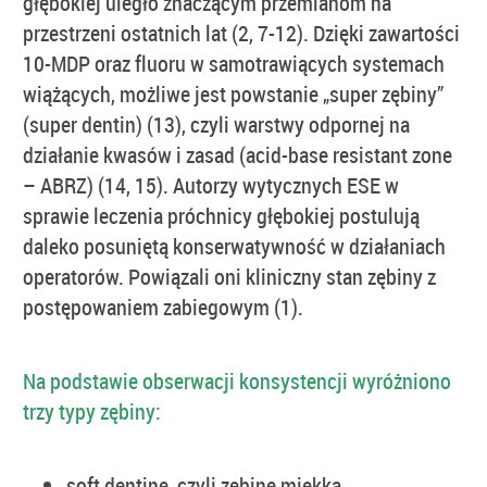
głębokiej uległo znaczącym przemianom na
przestrzeni ostatnich lat (2, 7-12). Dzięki zawartości
10-MDP oraz fluoru w samotrawiących systemach
wiążących, możliwe jest powstanie „super zębiny”
(super dentin) (13), czyli warstwy odpornej na
działanie kwasów i zasad (acid-base resistant zone
– ABRZ) (14, 15). Autorzy wytycznych ESE w
sprawie leczenia próchnicy głębokiej postulują
daleko posuniętą konserwatywność w działaniach
operatorów. Powiązali oni kliniczny stan zębiny z
postępowaniem zabiegowym (1).
Na podstawie obserwacji konsystencji wyróżniono
trzy typy zębiny:
soft dentine, czyli zębinę miękką,