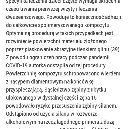
specyfika leczenia dzieci często wymaga skrócenia
czasu trwania pierwszej wizyty i leczenia
dwuseansowego. Powoduje to konieczność adhezji
do całkowicie spolimeryzowanego kompozytu.
Optymalną procedurą w takich przypadkach jest
rozwinięcie powierzchni materiału złożonego
poprzez piaskowanie abrazyjne tlenkiem glinu (39).
Z powodu ograniczeń pracy podczas pandemii
COVID-19 autorka odstąpiła od tej procedury.
Powierzchnię kompozytu schropowacono wiertłem
z nasypem diamentowym na końcówkę
przyspieszającą. Sąsiedztwo zębiny z ubytku
ulokowanego w dystalnej części zęba 15
powodowało ryzyko przesuszenia zębiny silanem.
Odstąpiono od użycia silanu w roztworze
alkoholowym na rzecz łagodnego primera z dużą