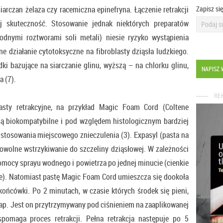
 siarczan żelaza czy racemiczna epinefryna. Łączenie retrakcji
Zapisz si
j skuteczność. Stosowanie jednak niektórych preparatów
odnymi roztworami soli metali) niesie ryzyko wystąpienia
e działanie cytotoksyczne na fibroblasty dziąsła ludzkiego.
ki bazujące na siarczanie glinu, wyższą – na chlorku glinu,
NAPISZ 
a (7).
RE
asty retrakcyjne, na przykład Magic Foam Cord (Coltene
 są biokompatybilne i pod względem histologicznym bardziej
 stosowania miejscowego znieczulenia (3). Expasyl (pasta na
 powolne wstrzykiwanie do szczeliny dziąsłowej. W zależności
pomocy sprayu wodnego i powietrza po jednej minucie (cienkie
be). Natomiast pastę Magic Foam Cord umieszcza się dookoła
końcówki. Po 2 minutach, w czasie których środek się pieni,
cap. Jest on przytrzymywany pod ciśnieniem na zaaplikowanej
pomaga proces retrakcji. Pełna retrakcja następuje po 5