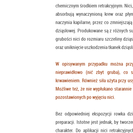
chemicznym środkiem retrakcyjnym. Nici
absorbują wynaczynioną krew oraz płyn
naczynia kapilarne, przez co zmniejszają
dziąsłowej. Produkowane są z różnych s
grubości nici do rozmiaru szczeliny dzią
oraz uniknięcie uszkodzenia tkanek dziąsła
W opisywanym przypadku można przypu
nieprawidłowo (nić zbyt gruba), co 
krwawieniem. Również siła użyta przy us
Możliwe też, że nie wypłukano starannie 
pozostawionych po wyjęciu nici.
Bez odpowiedniej ekspozycji rowka dz
preparacji. Istotne jest jednak, by twor
charakter. Do aplikacji nici retrakcyjn