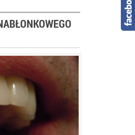
U NABŁONKOWEGO