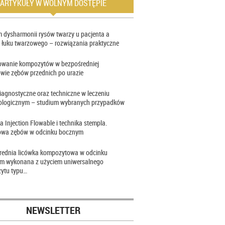
ARTYKUŁY W WOLNYM DOSTĘPIE
 dysharmonii rysów twarzy u pacjenta a
 łuku twarzowego – rozwiązania praktyczne
owanie kompozytów w bezpośredniej
wie zębów przednich po urazie
iagnostyczne oraz techniczne w leczeniu
ologicznym – studium wybranych przypadków
a Injection Flowable i technika stempla.
wa zębów w odcinku bocznym
rednia licówka kompozytowa w odcinku
im wykonana z użyciem uniwersalnego
ytu typu…
NEWSLETTER