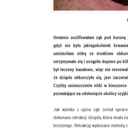
Ostatnio oszlifowałam ząb pod koronę 
gdyż nie było jakiegokolwiek krwawie
umieściłam nitkę ze środkiem obkur
utrzymywało się i ustąpiło dopiero po k
był leczony kanałowo, więc nie stosowa
że dziąsło obkurczyło się, jest zaczerw
Czyżby umieszczenie nitki w kieszonce
pozwalające na odsłonięcie okolicy szyjk
Jak wynika z opisu ząb został oprac
dokonano retrakcji dziąsła, która miała 
brzeżnego. Retrakcję wykonano metodą c