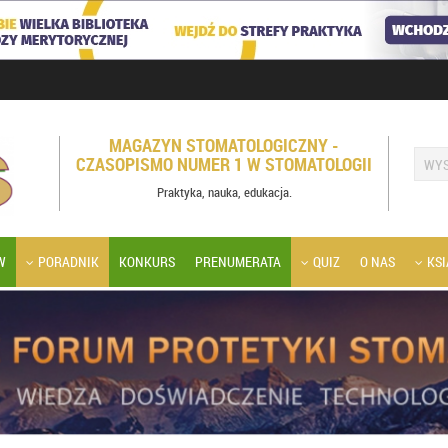
MAGAZYN STOMATOLOGICZNY -
CZASOPISMO NUMER 1 W STOMATOLOGII
Praktyka, nauka, edukacja.
W
PORADNIK
KONKURS
PRENUMERATA
QUIZ
O NAS
KSI