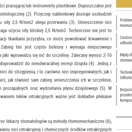
ci pracującej lub instrumenty plastikowe. Dopuszczalne jest
ontologicznej (2). Przyczep nabłonkowy doznaje uszkodzeń
Problem
u siły 2,5 N/mm2 ulega przerwaniu (3). Umieszczenie nici
montaż
aga użycia siły bliskiej 2,5 N/mm2. Technicznie nie jest to
Zastos
lacji tkankami przyzębia, co może powodować krwawienie i
odbudo
 Zabieg ten jest często bolesny i wymaga miejscowego
a jaki wprowadza się nić do szczeliny. Zalecany wynosi 2‑10
Błędy d
stomat
oprowadzić do nieodwracalnej recesji dziąsła (4). Jedną z
nici do strzępienia, i to zarówno nici impregnowanych, jak i
Technik
Odbudo
ci, jak również sam zabieg umieszczenia ich w szczelinie,
n prozapalnych oraz wydzielania płynu dziąsłowego (5). W
Bezpoś
przedn
waniem leków retrakcyjnych ważne jest dokładne płukanie
kompoz
rzez lekarzy stomatologów są metody chemomechaniczne (6),
aniu nici retrakcyjnej i chemicznych środków retrakcyjnych