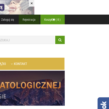
×
Zaloguj się
Rejestracja
Koszyk
(
0
)
ĄŻKI
KONTAKT