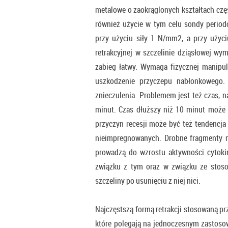
metalowe o zaokrąglonych kształtach częś
również użycie w tym celu sondy period
przy użyciu siły 1 N/mm2, a przy użyci
retrakcyjnej w szczelinie dziąsłowej wym
zabieg łatwy. Wymaga fizycznej manipu
uszkodzenie przyczepu nabłonkowego.
znieczulenia. Problemem jest też czas, n
minut. Czas dłuższy niż 10 minut może d
przyczyn recesji może być też tendencja 
nieimpregnowanych. Drobne fragmenty ni
prowadzą do wzrostu aktywności cytoki
związku z tym oraz w związku ze stoso
szczeliny po usunięciu z niej nici.
Najczęstszą formą retrakcji stosowaną p
które polegają na jednoczesnym zastosow