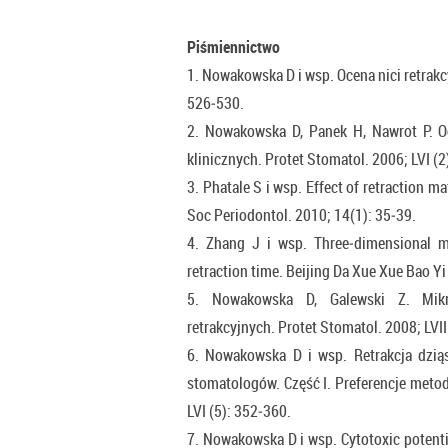
Piśmiennictwo
1. Nowakowska D i wsp. Ocena nici retrakc
526‑530.
2. Nowakowska D, Panek H, Nawrot P. Oc
klinicznych. Protet Stomatol. 2006; LVI (2
3. Phatale S i wsp. Effect of retraction ma
Soc Periodontol. 2010; 14(1): 35‑39.
4. Zhang J i wsp. Three‑dimensional mo
retraction time. Beijing Da Xue Xue Bao Yi
5. Nowakowska D, Galewski Z. Mikr
retrakcyjnych. Protet Stomatol. 2008; LVII
6. Nowakowska D i wsp. Retrakcja dzią
stomatologów. Część I. Preferencje meto
LVI (5): 352‑360.
7. Nowakowska D i wsp. Cytotoxic potentia