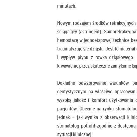
minutach.
Nowym rodzajem środków retrakcyjnych 
ściągający (astringent). Samoretrakcyjn
hemostazę w jednoetapowej technice bez 
traumatyzuje się dziąsła. Jest to materi
i wypływ płynu z rowka dziąsłowego. 
krwawienie przez skuteczne zamykanie kap
Dokładne odwzorowanie warunków pa
dentystycznym na właściwe opracowanie
wysoką jakość i komfort użytkowania or
pacjentów. Obecnie na rynku stomatolo
jednak – jak wynika z obserwacji klini
stomatolog potrafił zgodnie z dostępn
sytuacji klinicznej.