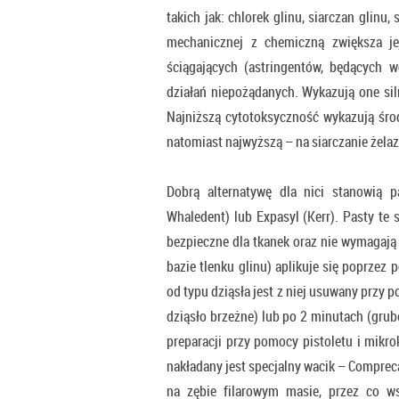
takich jak: chlorek glinu, siarczan glinu,
mechanicznej z chemiczną zwiększa je
ściągających (astringentów, będących w
działań niepożądanych. Wykazują one siln
Najniższą cytotoksyczność wykazują środ
natomiast najwyższą – na siarczanie żelaz
Dobrą alternatywę dla nici stanowią p
Whaledent) lub Expasyl (Kerr). Pasty te
bezpieczne dla tkanek oraz nie wymagają
bazie tlenku glinu) aplikuje się poprzez
od typu dziąsła jest z niej usuwany przy 
dziąsło brzeżne) lub po 2 minutach (gru
preparacji przy pomocy pistoletu i mikro
nakładany jest specjalny wacik – Compre
na zębie filarowym masie, przez co ws