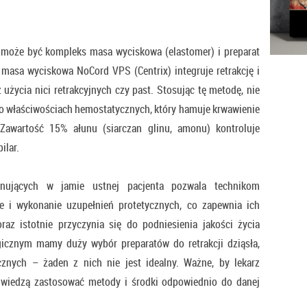
może być kompleks masa wyciskowa (elastomer) i preparat
a masa wyciskowa NoCord VPS (Centrix) integruje retrakcję i
użycia nici retrakcyjnych czy past. Stosując tę metodę, nie
ał o właściwościach hemostatycznych, który hamuje krwawienie
Zawartość 15% ałunu (siarczan glinu, amonu) kontroluje
ilar.
nujących w jamie ustnej pacjenta pozwala technikom
 i wykonanie uzupełnień protetycznych, co zapewnia ich
az istotnie przyczynia się do podniesienia jakości życia
gicznym mamy duży wybór preparatów do retrakcji dziąsła,
cznych – żaden z nich nie jest idealny. Ważne, by lekarz
ą wiedzą zastosować metody i środki odpowiednio do danej