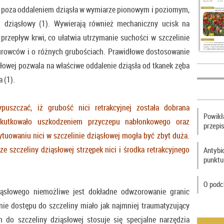
, poza oddaleniem dziąsła w wymiarze pionowym i poziomym,
 dziąsłowy (1). Wywierają również mechaniczny ucisk na
 przepływ krwi, co ułatwia utrzymanie suchości w szczelinie
urowców i o różnych grubościach. Prawidłowe dostosowanie
słowej pozwala na właściwe oddalenie dziąsła od tkanek zęba
 (1).
szczać, iż grubość nici retrakcyjnej została dobrana
Powikła
skutkowało uszkodzeniem przyczepu nabłonkowego oraz
przepi
ytuowaniu nici w szczelinie dziąsłowej mogła być zbyt duża.
ze szczeliny dziąsłowej strzępek nici i środka retrakcyjnego
Antybi
punktu
O podc
iąsłowego niemożliwe jest dokładne odwzorowanie granic
zenie dostępu do szczeliny miało jak najmniej traumatyzujący
ych do szczeliny dziąsłowej stosuje się specjalne narzędzia