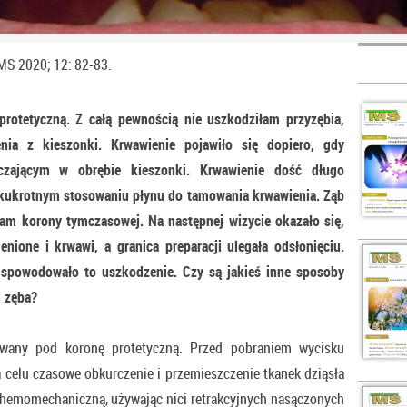
MS 2020; 12: 82-83.
protetyczną. Z całą pewnością nie uszkodziłam przyzębia,
nia z kieszonki. Krwawienie pojawiło się dopiero, gdy
czającym w obrębie kieszonki. Krwawienie dość długo
ilkukrotnym stosowaniu płynu do tamowania krwawienia. Ząb
łam korony tymczasowej. Na następnej wizycie okazało się,
ienione i krwawi, a granica preparacji ulegała odsłonięciu.
 spowodowało to uszkodzenie. Czy są jakieś inne sposoby
i zęba?
owany pod koronę protetyczną. Przed pobraniem wycisku
na celu czasowe obkurczenie i przemieszczenie tkanek dziąsła
hemomechaniczną, używając nici retrakcyjnych nasączonych