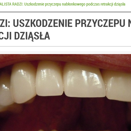
LISTA RADZI: Uszkodzenie przyczepu nabłonkowego podczas retrakcji dziąsła
DZI: USZKODZENIE PRZYCZEP
JI DZIĄSŁA