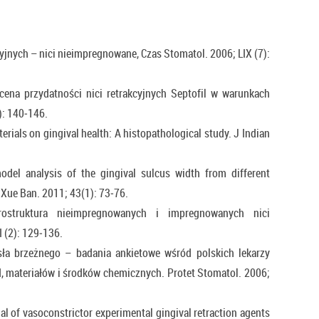
yjnych – nici nieimpregnowane, Czas Stomatol. 2006; LIX (7):
ena przydatności nici retrakcyjnych Septofil w warunkach
): 140‑146.
terials on gingival health: A histopathological study. J Indian
del analysis of the gingival sulcus width from different
 Xue Ban. 2011; 43(1): 73‑76.
ostruktura nieimpregnowanych i impregnowanych nici
I (2): 129‑136.
sła brzeżnego – badania ankietowe wśród polskich lekarzy
d, materiałów i środków chemicznych. Protet Stomatol. 2006;
l of vasoconstrictor experimental gingival retraction agents