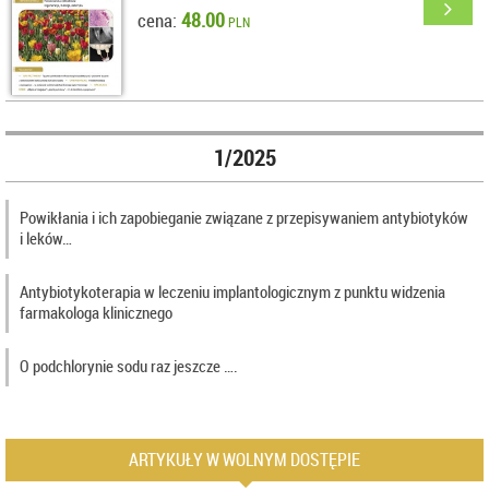
48.00
cena:
PLN
1/2025
Powikłania i ich zapobieganie związane z przepisywaniem antybiotyków
i leków…
Antybiotykoterapia w leczeniu implantologicznym z punktu widzenia
farmakologa klinicznego
O podchlorynie sodu raz jeszcze ….
ARTYKUŁY W WOLNYM DOSTĘPIE