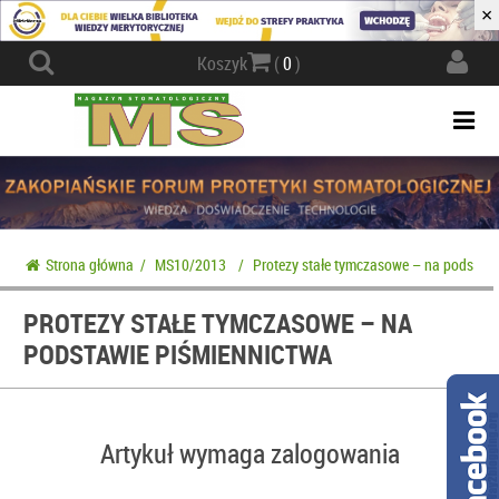
×
Actio
Koszyk
(
0
)
navig
Togg
navi
Strona główna
/
MS10/2013
/
Protezy stałe tymczasowe – na podstaw
PROTEZY STAŁE TYMCZASOWE – NA
PODSTAWIE PIŚMIENNICTWA
Artykuł wymaga zalogowania